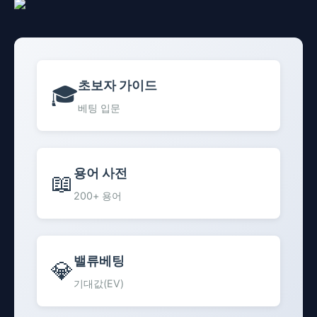
초보자 가이드
🎓
베팅 입문
용어 사전
📖
200+ 용어
밸류베팅
💎
기대값(EV)