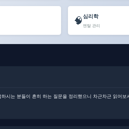
심리학
🧠
멘탈 관리
 접하시는 분들이 흔히 하는 질문을 정리했으니 차근차근 읽어보시