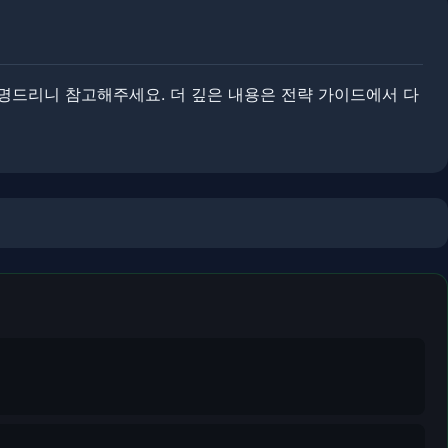
명드리니 참고해주세요. ​더 깊은 내용은 전략 가이드에서 다