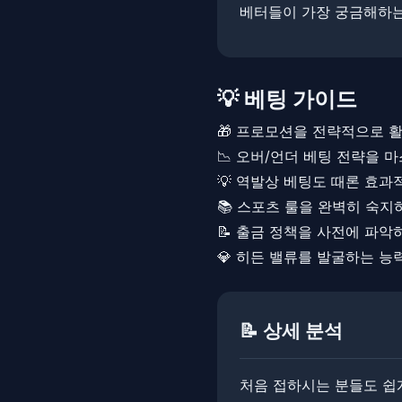
베터들이 가장 궁금해하는 
💡 베팅 가이드
🎁 프로모션을 전략적으로 
📉 오버/언더 베팅 전략을 
💡 역발상 베팅도 때론 효
📚 스포츠 룰을 완벽히 숙
📝 출금 정책을 사전에 파악
💎 히든 밸류를 발굴하는 
📝 상세 분석
처음 접하시는 분들도 쉽게