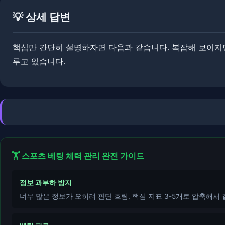
💡 상세 답변
핵심만 간단히 설명하자면 다음과 같습니다. 복잡해 보이지만
루고 있습니다.
🏋️ 스포츠 베팅 체력 관리 완전 가이드
정보 과부하 방지
너무 많은 정보가 오히려 판단 흐림. 핵심 지표 3-5개로 압축해서 