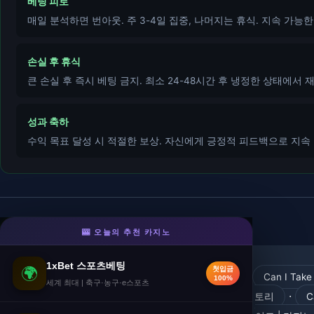
베팅 피로
매일 분석하면 번아웃. 주 3-4일 집중, 나머지는 휴식. 지속 가능한
손실 후 휴식
큰 손실 후 즉시 베팅 금지. 최소 24-48시간 후 냉정한 상태에서 
성과 축하
수익 목표 달성 시 적절한 보상. 자신에게 긍정적 피드백으로 지속 
🎰 오늘의 추천 카지노
다인카지노
- 온라인카지노
신규가입 후 첫입금 보너스 지급.
1xBet 스포츠베팅
🌍
첫입금
🎁 롤링조건 500%
Can I Ta
100%
세계 최대 | 축구·농구·e스포츠
·
토리
C