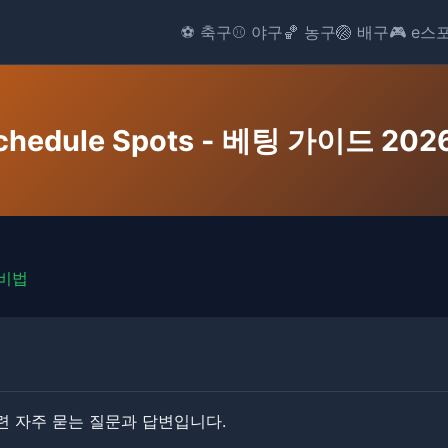
⚽ 축구
⚾ 야구
🏀 농구
🏐 배구
🎮 e스
chedule Spots - 베팅 가이드 202
 비법
ts 관련 자주 묻는 질문과 답변입니다.