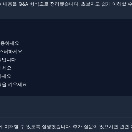
내용을 Q&A 형식으로 정리했습니다. ​초보자도 쉽게 이해할 수
활용하세요
마스터하세요
과적입니다
지하세요
하세요
능력을 키우세요
 이해할 수 있도록 설명했습니다. ​​추가 질문이 있으시면 관련