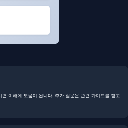
면 이해에 도움이 됩니다. ​추가 질문은 관련 가이드를 참고