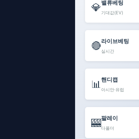
밸류베팅
💎
기대값(EV)
라이브베팅
🔴
실시간
핸디캡
📊
아시안·유럽
팔레이
🎰
다폴더