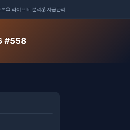
포츠
📺 라이브
📊 분석
💰 자금관리
6 #558