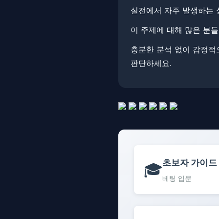
실전에서 자주 발생하는 
이 주제에 대해 많은 분
충분한 분석 없이 감정적
판단하세요.
초보자 가이드
🎓
베팅 입문