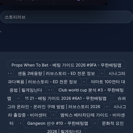
·
스토리러브
·
Props When To Bet - 베팅 가이드 2026 #9FA - 무한배팅맵
· ·
·
센돔 2배용량 | 러브스토리 - ED 전문 정보
시나그라
·
과다복용 | 러브스토리 - ED 전문 정보
야마토 100연타 대
· ·
응법 | 릴게임난다
Club world cup 분석 #3 - 무한배팅
·
맵
11 21 - 베팅 가이드 2026 #6A1 - 무한배팅맵
슈퍼
·
그라 온라인 - 온라인 구매 방법 | 러브스토리 2026
시나그
·
라 출장중 - 비아센터
엠빅스 베타차단제 가이드 - 비아센
·
·
터
Gangwon 선수 #10 - 무한배팅맵
문화적 요인
2026 | 릴게임난다