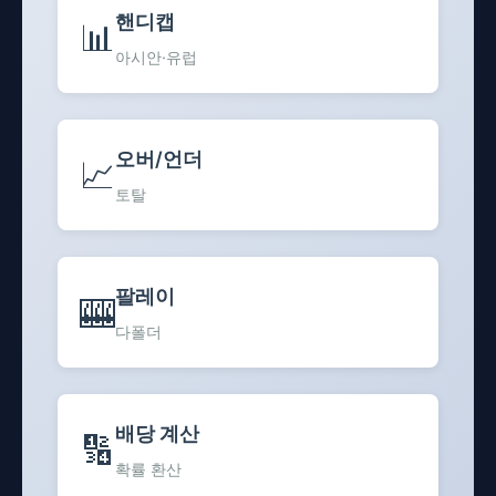
핸디캡
📊
아시안·유럽
오버/언더
📈
토탈
팔레이
🎰
다폴더
배당 계산
🔢
확률 환산