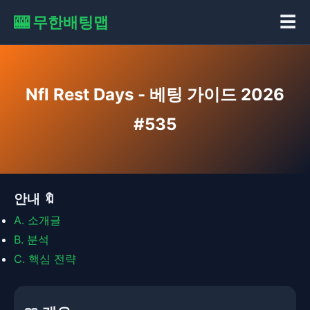
🎰 무한배팅맵
☰
Nfl Rest Days - 베팅 가이드 2026
#535
안내 🔖
A.
소개글
B.
분석
C.
핵심 전략