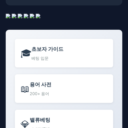
초보자 가이드
🎓
베팅 입문
용어 사전
📖
200+ 용어
밸류베팅
💎