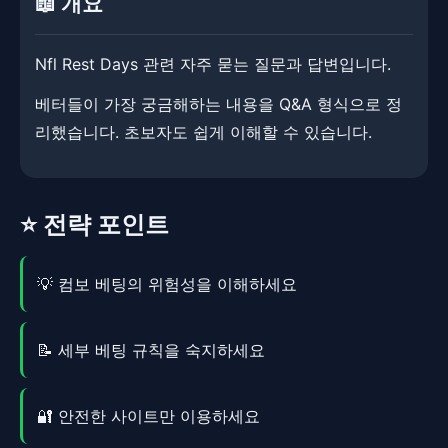
📖 개요
Nfl Rest Days 관련 자주 묻는 질문과 답변입니다.
베터들이 가장 궁금해하는 내용을 Q&A 형식으로 정
리했습니다. ​초보자도 쉽게 이해할 수 있습니다.
⭐ 전략 포인트
💡 컴보 베팅의 위험성을 이해하세요
📝 세부 베팅 규칙을 숙지하세요
🔐 안전한 사이트만 이용하세요