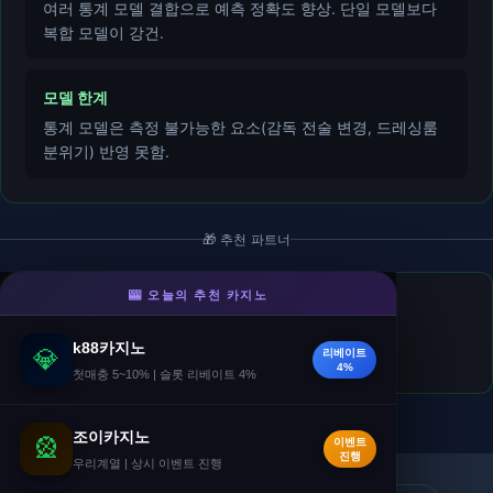
여러 통계 모델 결합으로 예측 정확도 향상. 단일 모델보다
복합 모델이 강건.
모델 한계
통계 모델은 측정 불가능한 요소(감독 전술 변경, 드레싱룸
분위기) 반영 못함.
🎁 추천 파트너
🎰 오늘의 추천 카지노
솔카지노
- 카지노/베팅
개인롤링 콤프 0.6% · 신규회원 가입쿠폰 지급.
k88카지노
💎
리베이트
🎁 신규 가입쿠폰
4%
첫매충 5~10% | 슬롯 리베이트 4%
조이카지노
🎡
이벤트
진행
우리계열 | 상시 이벤트 진행