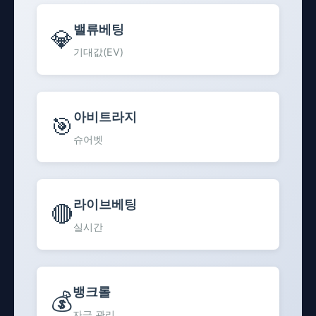
밸류베팅
💎
기대값(EV)
아비트라지
🎯
슈어벳
라이브베팅
🔴
실시간
뱅크롤
💰
자금 관리