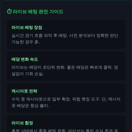
⏱️ 라이브 베팅 완전 가이드
라이브 베팅 장점
실시간 경기 흐름 파악 후 베팅. 사전 분석보다 정확한 판단
가능한 경우 多.
배당 변화 속도
라이브는 배당이 초단위 변화. 좋은 배당은 빠르게 클릭. 망
설임이 기회 손실.
캐시아웃 전략
수익 중 캐시아웃으로 일부 확정. 위험 헷징 도구. 단, 캐시아
웃 배당은 항상 불리.
라이브 함정
흥분 상태에서 충동 베팅 위험. 라이브는 특히 손실 추격 유