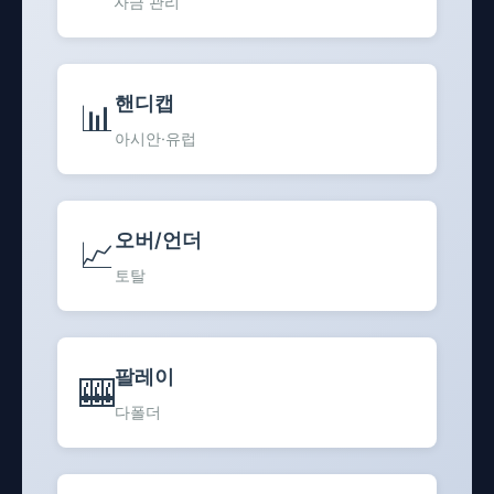
자금 관리
핸디캡
📊
아시안·유럽
오버/언더
📈
토탈
팔레이
🎰
다폴더