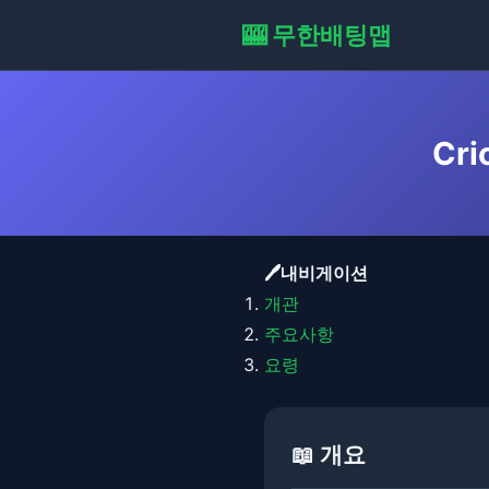
🎰 무한배팅맵
Cri
🖊️내비게이션
개관
주요사항
요령
📖 개요