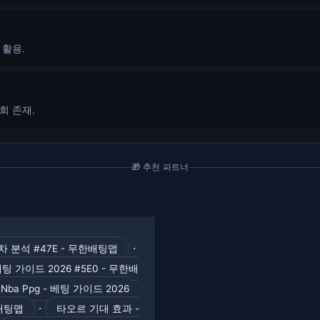
 활용.
회 존재.
🎁 추천 파트너
·
주차 분석 #47E - 무한배팅맵
 베팅 가이드 2026 #5E0 - 무한배
Nba Ppg - 베팅 가이드 2026
·
한배팅맵
타오르 기대 효과 -