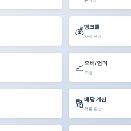
뱅크롤
💰
자금 관리
오버/언더
📈
토탈
배당 계산
🔢
확률 환산