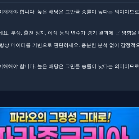
이해해야 합니다. 높은 배당은 그만큼 승률이 낮다는 의미이므로
요. 부상, 출전 정지, 이적 등의 변수가 경기 결과에 큰 영향을 
 항상 데이터를 기반으로 판단하세요. ​충분한 분석 없이 감정적
이해해야 합니다. 높은 배당은 그만큼 승률이 낮다는 의미이므로