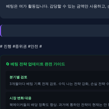
베팅은 여가 활동입니다. 감당할 수 있는 금액만 사용하고, 
# 진행 #중위권 #안전 #
🔄 베팅 전략 업데이트 완전 가이드
분기별 검토
3개월마다 베팅 기록 전체 검토. 수익 나는 전략 강화, 손실 전략 
시장 변화 대응
북메이커들의 배당 정확도 향상. 과거에 통하던 전략이 현재는 안 통