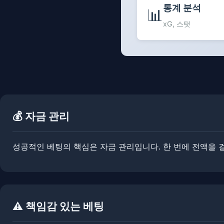
통계 분석
📊
xG, 스탯
💰 자금 관리
성공적인 베팅의 핵심은 자금 관리입니다. 한 번에 전액을 걸
⚠️ 책임감 있는 베팅