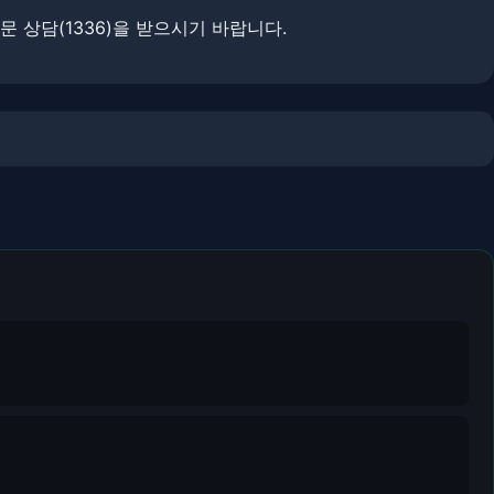
 상담(1336)을 받으시기 바랍니다.