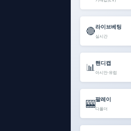
라이브베팅
🔴
실시간
핸디캡
📊
아시안·유럽
팔레이
🎰
다폴더