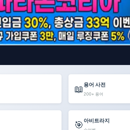
용어 사전
📖
200+ 용어
아비트라지
🎯
슈어벳