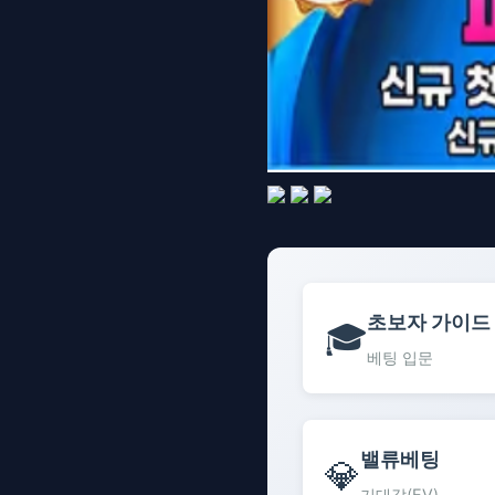
초보자 가이드
🎓
베팅 입문
밸류베팅
💎
기대값(EV)