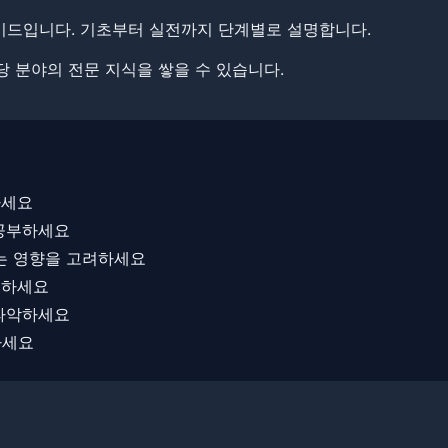
완벽 가이드입니다. ​기초부터 실전까지 단계별로 설명합니다.
 분야의 전문 지식을 쌓을 수 있습니다.
하세요
 공부하세요
치는 영향을 고려하세요
크하세요
 파악하세요
하세요