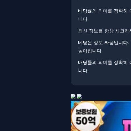
배당률의 의미를 정확히 
니다.
최신 정보를 항상 체크하세
베팅은 정보 싸움입니다.
높아집니다.
배당률의 의미를 정확히 
니다.