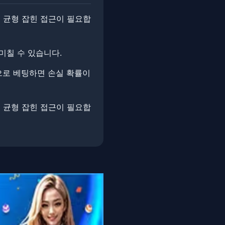
 균형 잡힌 접근이 필요합
미칠 수 있습니다.
으로 베팅하면 손실 확률이
 균형 잡힌 접근이 필요합