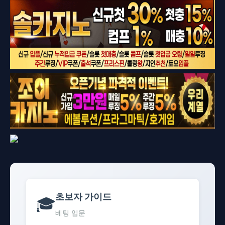
초보자 가이드
🎓
베팅 입문