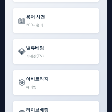
용어 사전
📖
200+ 용어
밸류베팅
💎
기대값(EV)
아비트라지
🎯
슈어벳
라이브베팅