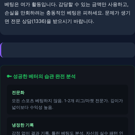
베팅은 여가 활동입니다. ​​감당할 수 있는 금액만 사용하고,
손실을 만회하려는 충동적인 베팅은 피하세요. ​문제가 생기
면 전문 상담(1336)을 받으시기 바랍니다.
🔑 성공한 베터의 습관 완전 분석
전문화
모든 스포츠 베팅하지 않음. 1-2개 리그/마켓 전문가. 깊이가
넓이보다 수익성 높음.
냉정한 기록
감정 없이 결과 기록. 틀린 베팅도 분석. 자신의 실수 패턴 인