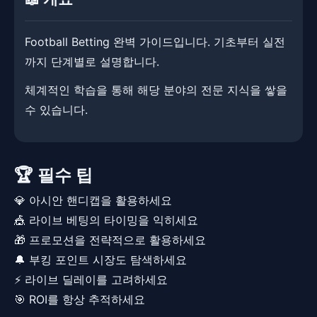
Football Betting 완벽 가이드입니다. ​​기초부터 실전
까지 단계별로 설명합니다.
체계적인 학습을 통해 해당 분야의 전문 지식을 쌓을
수 있습니다.
🏆 필수 팁
💎 아시안 핸디캡을 활용하세요
🎪 라이브 베팅의 타이밍을 익히세요
🎁 프로모션을 전략적으로 활용하세요
🔔 부킹 포인트 시장도 탐색하세요
⚡ 라이브 딜레이를 고려하세요
🎯 ROI를 항상 추적하세요