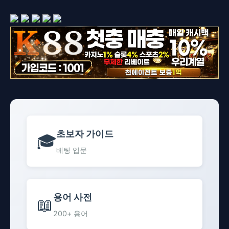
초보자 가이드
🎓
베팅 입문
용어 사전
📖
200+ 용어