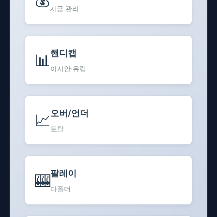
💰
자금 관리
핸디캡
📊
아시안·유럽
오버/언더
📈
토탈
팔레이
🎰
다폴더