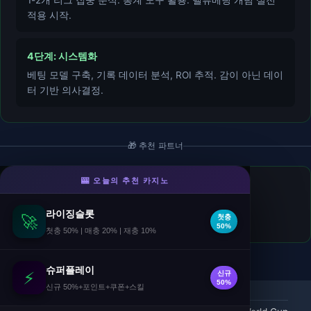
1-2개 리그 집중 분석. 통계 도구 활용. 밸류베팅 개념 실전
적용 시작.
4단계: 시스템화
베팅 모델 구축, 기록 데이터 분석, ROI 추적. 감이 아닌 데이
터 기반 의사결정.
🎁 추천 파트너
🎰 오늘의 추천 카지노
라카지노
- 온라인카지노
첫충 30% · 이벤트 5% 진행중.
라이징슬롯
🚀
첫충
🎁 첫충전 30%
50%
첫충 50% | 매충 20% | 재충 10%
슈퍼플레이
⚡
신규
50%
신규 50%+포인트+쿠폰+스킬