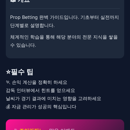
Prop Betting 완벽 가이드입니다. ​​기초부터 실전까지
단계별로 설명합니다.
체계적인 학습을 통해 해당 분야의 전문 지식을 쌓을
수 있습니다.
⭐필수 팁
🏃 손익 계산을 정확히 하세요
감독 인터뷰에서 힌트를 얻으세요
날씨가 경기 결과에 미치는 영향을 고려하세요
💰 자금 관리가 성공의 핵심입니다