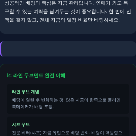
성공적인 베팅의 핵심은 자금 관리입니다. 연패가 와도 복
구할 수 있는 여력을 남겨두는 것이 중요합니다. ​​한 번에 전
액을 걸지 말고, 전체 자금의 일정 비율만 베팅하세요.
📈 라인 무브먼트 완전 이해
라인 무브 개념
배당이 열린 후 변화하는 것. 많은 자금이 한쪽으로 몰리면
북메이커가 배당 조정.
샤프 무브
전문 베터(샤프) 자금 유입으로 배당 변화. 배당이 역방향으