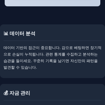
📊 데이터 분석
데이터 기반의 접근이 중요합니다. 감으로 베팅하면 장기적
으로 손실이 누적됩니다. ​​관련 통계를 수집하고 분석하는
습관을 들이세요. ​​꾸준히 기록을 남기면 자신만의 패턴을
발견할 수 있습니다.
💰 자금 관리