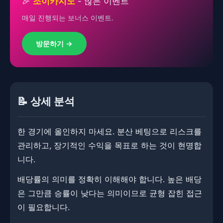
🎉
조이카지노
- 많은 이벤트
매일 진행되는 보너스 이벤트.
방문하기 →
📝 상세 분석
한 경기에 올인하지 마세요. ​분산 베팅으로 리스크를
관리하고, 장기적인 수익을 목표로 하는 것이 현명합
니다.
배당률의 의미를 정확히 이해해야 합니다. 높은 배당
은 그만큼 승률이 낮다는 의미이므로 균형 잡힌 접근
이 필요합니다.