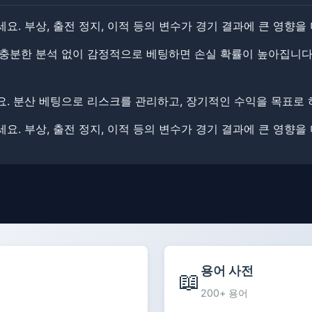
. ​​부상, 출전 정지, 이적 등의 변수가 경기 결과에 큰 영향을
​​충분한 분석 없이 감정적으로 베팅하면 손실 확률이 높아집니다.
요. 분산 베팅으로 리스크를 관리하고, 장기적인 수익을 목표로 
요. 부상, 출전 정지, 이적 등의 변수가 경기 결과에 큰 영향을 
용어 사전
📖
200+ 용어