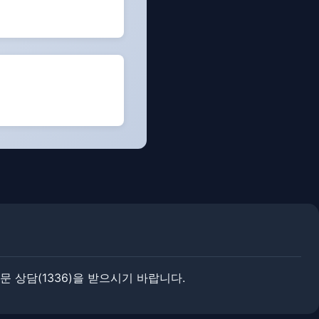
 상담(1336)을 받으시기 바랍니다.