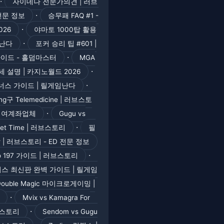
·
자이데나 전문가의견 | 러브
·
 전문 정보
승무패 FAQ #1 -
·
026
야마토 1000탑 활용
·
임난다
포커 승리 팁 #601 |
·
 가이드 - 홀덤마스터
MGA
·
 설명 | 카지노월드 2026
·
너스 가이드 | 릴게임난다
ng구 Telemedicine | 러브스토
·
대여계좌업체
Gugu vs
·
Onset Time | 러브스토리
필
| 러브스토리 - ED 전문 정보
·
ro 197 가이드 | 러브스토리
스 최신판 완벽 가이드 | 릴게임
Double Magic 마이크로게이밍 |
·
Mvix vs Kamagra For
·
러브스토리
Sendom vs Gugu