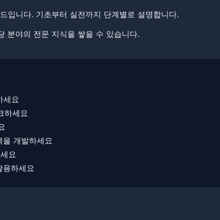
벽 가이드입니다. 기초부터 실전까지 단계별로 설명합니다.
 분야의 전문 지식을 쌓을 수 있습니다.
구하세요
체크하세요
요
능력을 개발하세요
하세요
 활용하세요