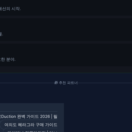
개선의 시작.
물.
한 분야.
🎁 추천 파트너
uction 완벽 가이드 2026 | 릴
여의도 헤라그라 구매 가이드