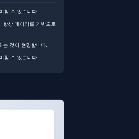
 미칠 수 있습니다.
 ​​항상 데이터를 기반으로
하는 것이 현명합니다.
미칠 수 있습니다.