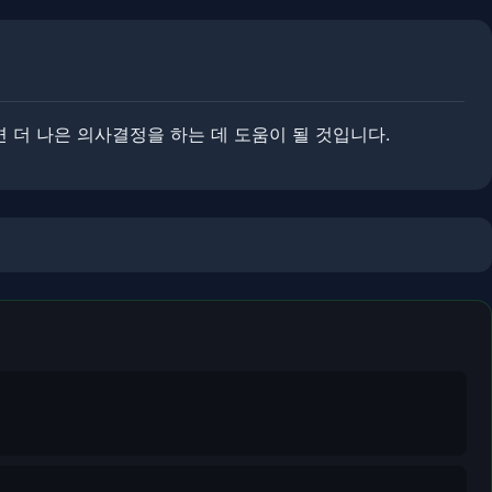
면 더 나은 의사결정을 하는 데 도움이 될 것입니다.