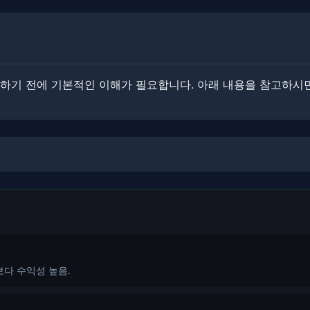
작하기 전에 기본적인 이해가 필요합니다. ​아래 내용을 참고하시
보다 수익성 높음.