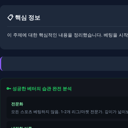
📋 핵심 정보
이 주제에 대한 핵심적인 내용을 정리했습니다. ​​베팅을 시
🔑 성공한 베터의 습관 완전 분석
전문화
모든 스포츠 베팅하지 않음. 1-2개 리그/마켓 전문가. 깊이가 넓이