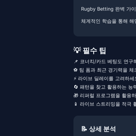
Rugby Betting 완
체계적인 학습을 통해 해당
💡 필수 팁
📌 코너킥/카드 베팅도 연
⚽ 팀 폼과 최근 경기력을 
⚡ 라이브 딜레이를 고려하세
🔄 패턴을 찾고 활용하는 
🎁 리퍼럴 프로그램을 활용
📱 라이브 스트리밍을 적극
📝 상세 분석