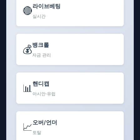
라이브베팅
🔴
실시간
뱅크롤
💰
자금 관리
핸디캡
📊
아시안·유럽
오버/언더
📈
토탈