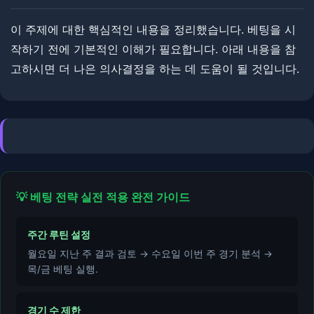
이 주제에 대한 핵심적인 내용을 정리했습니다. 베팅을 시
작하기 전에 기본적인 이해가 필요합니다. ​아래 내용을 참
고하시면 더 나은 의사결정을 하는 데 도움이 될 것입니다.
💡 베팅 전략 실전 적용 완전 가이드
주간 루틴 설정
월요일 지난 주 결과 검토 → 수요일 이번 주 경기 분석 →
목/금 베팅 실행.
경기 수 제한