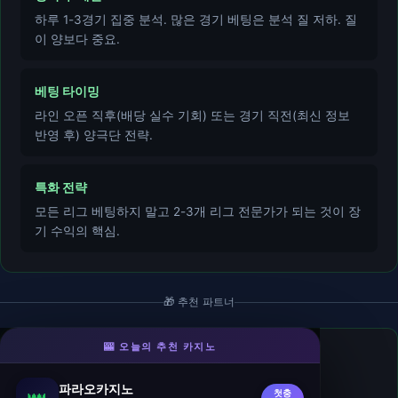
하루 1-3경기 집중 분석. 많은 경기 베팅은 분석 질 저하. 질
이 양보다 중요.
베팅 타이밍
라인 오픈 직후(배당 실수 기회) 또는 경기 직전(최신 정보
반영 후) 양극단 전략.
특화 전략
모든 리그 베팅하지 말고 2-3개 리그 전문가가 되는 것이 장
기 수익의 핵심.
🎁 추천 파트너
🎰 오늘의 추천 카지노
1xslots
- 스포츠베팅
입금 프리 베팅 200번의 프리스핀. 자동코드
파라오카지노
첫충