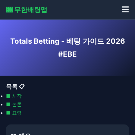
🎰 무한배팅맵
☰
Totals Betting - 베팅 가이드 2026
#EBE
목록 📋
■
시작
■
본론
■
요령