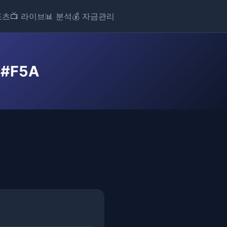
포츠
📺 라이브
📊 분석
💰 자금관리
 #F5A