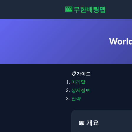
🎰 무한배팅맵
Worl
📋가이드
머리말
상세정보
전략
📖 개요