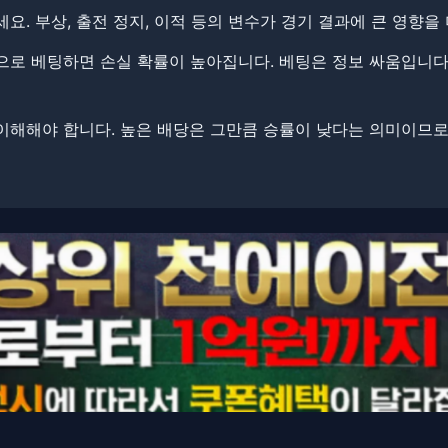
. ​​부상, 출전 정지, 이적 등의 변수가 경기 결과에 큰 영향을
으로 베팅하면 손실 확률이 높아집니다. 베팅은 정보 싸움입니다
이해해야 합니다. ​높은 배당은 그만큼 승률이 낮다는 의미이므로