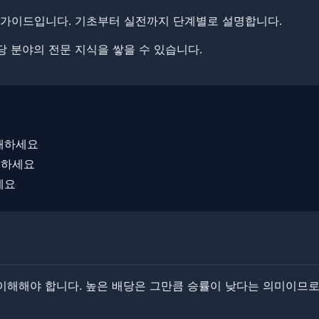
ng 완벽 가이드입니다. 기초부터 실전까지 단계별로 설명합니다.
 분야의 전문 지식을 쌓을 수 있습니다.
이해하세요
습하세요
세요
해해야 합니다. ​​높은 배당은 그만큼 승률이 낮다는 의미이므