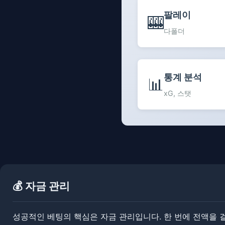
팔레이
🎰
다폴더
통계 분석
📊
xG, 스탯
💰 자금 관리
성공적인 베팅의 핵심은 자금 관리입니다. ​한 번에 전액을 