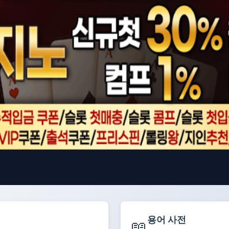
용어 사전
📖