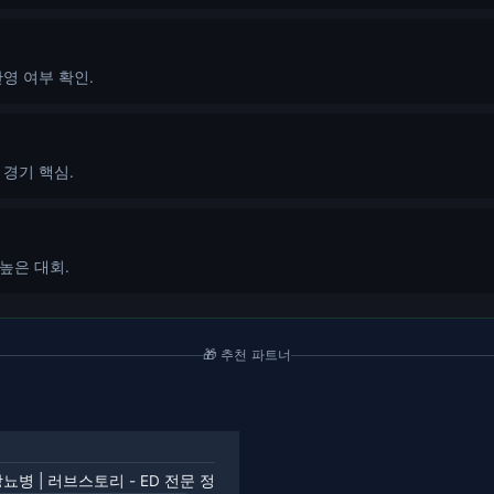
영 여부 확인.
 경기 핵심.
높은 대회.
🎁 추천 파트너
뇨병 | 러브스토리 - ED 전문 정