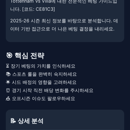
Tottenham Vs Villa에 대한 전문적인 베팅 가이드입
니다. [코드: CE81C3]
2025-26 시즌 최신 정보를 바탕으로 분석합니다. ​데
이터 기반 접근으로 더 나은 베팅 결정을 내리세요.
🎯 핵심 전략
⏳ 장기 베팅의 가치를 인식하세요
📚 스포츠 룰을 완벽히 숙지하세요
🌟 시드 배정의 영향을 고려하세요
⏰ 경기 시작 직전 배당 변화를 주시하세요
🎪 오프시즌 이슈도 팔로우하세요
📝 상세 분석