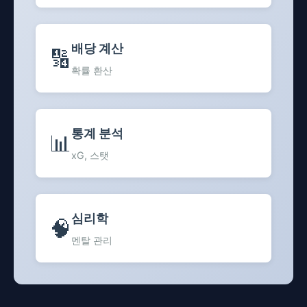
배당 계산
🔢
확률 환산
통계 분석
📊
xG, 스탯
심리학
🧠
멘탈 관리