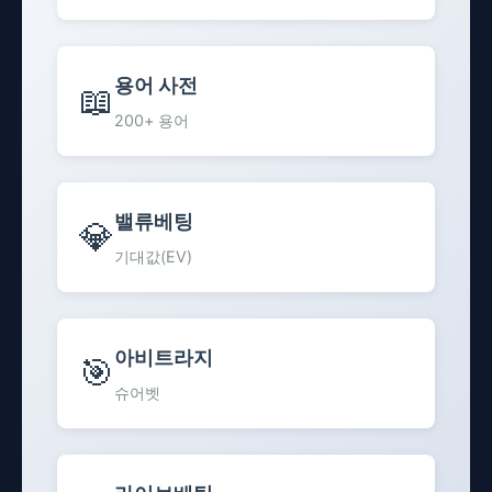
용어 사전
📖
200+ 용어
밸류베팅
💎
기대값(EV)
아비트라지
🎯
슈어벳