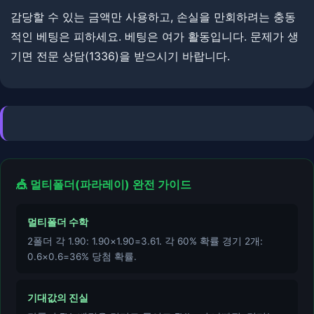
감당할 수 있는 금액만 사용하고, 손실을 만회하려는 충동
적인 베팅은 피하세요. 베팅은 여가 활동입니다. 문제가 생
기면 전문 상담(1336)을 받으시기 바랍니다.
🎪 멀티폴더(파라레이) 완전 가이드
멀티폴더 수학
2폴더 각 1.90: 1.90×1.90=3.61. 각 60% 확률 경기 2개:
0.6×0.6=36% 당첨 확률.
기대값의 진실