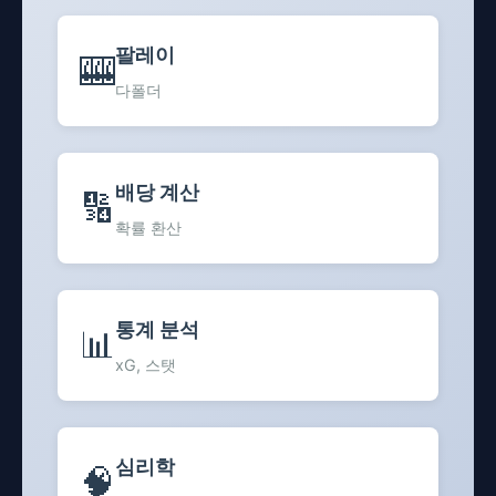
팔레이
🎰
다폴더
배당 계산
🔢
확률 환산
통계 분석
📊
xG, 스탯
심리학
🧠