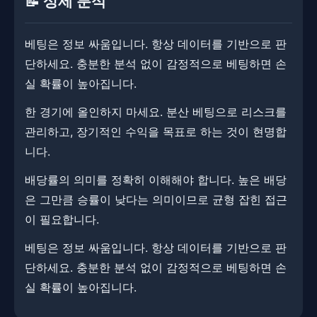
📝 상세 분석
베팅은 정보 싸움입니다. ​​항상 데이터를 기반으로 판
단하세요. 충분한 분석 없이 감정적으로 베팅하면 손
실 확률이 높아집니다.
한 경기에 올인하지 마세요. ​​분산 베팅으로 리스크를
관리하고, 장기적인 수익을 목표로 하는 것이 현명합
니다.
배당률의 의미를 정확히 이해해야 합니다. ​​높은 배당
은 그만큼 승률이 낮다는 의미이므로 균형 잡힌 접근
이 필요합니다.
베팅은 정보 싸움입니다. ​​항상 데이터를 기반으로 판
단하세요. ​충분한 분석 없이 감정적으로 베팅하면 손
실 확률이 높아집니다.