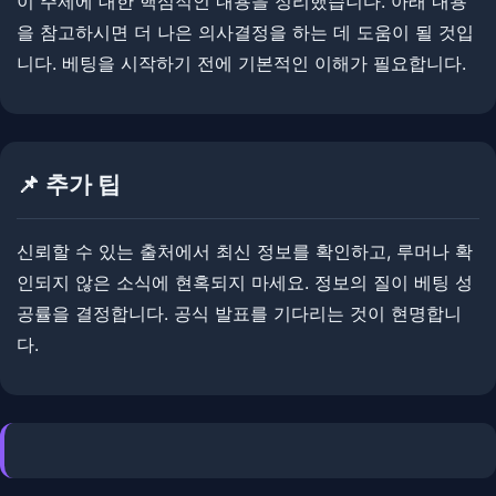
이 주제에 대한 핵심적인 내용을 정리했습니다. ​아래 내용
을 참고하시면 더 나은 의사결정을 하는 데 도움이 될 것입
니다. ​베팅을 시작하기 전에 기본적인 이해가 필요합니다.
📌 추가 팁
​​신뢰할 수 있는 출처에서 최신 정보를 확인하고, 루머나 확
인되지 않은 소식에 현혹되지 마세요. 정보의 질이 베팅 성
공률을 결정합니다. 공식 발표를 기다리는 것이 현명합니
다.