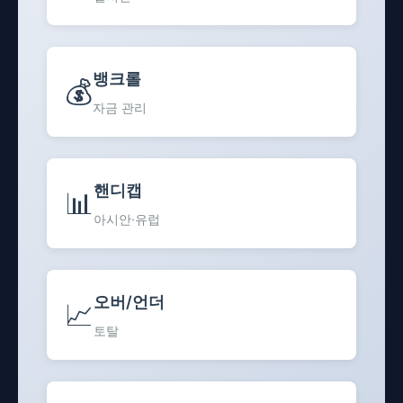
뱅크롤
💰
자금 관리
핸디캡
📊
아시안·유럽
오버/언더
📈
토탈