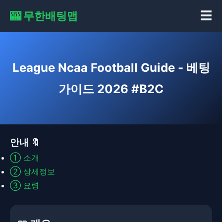
🎰 무한배팅맵
☰
League Ncaa Football Guide - 베팅
가이드 2026 #B2C
안내 🔖
①
소개
②
상세정보
③
요령