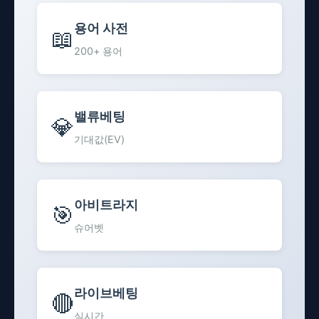
용어 사전
📖
200+ 용어
밸류베팅
💎
기대값(EV)
아비트라지
🎯
슈어벳
라이브베팅
🔴
실시간