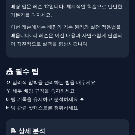
베팅 입문 레슨 12입니다. ​체계적인 학습으로 탄탄한
기본기를 다지세요.
이번 레슨에서는 베팅의 기본 원리와 실전 적용법을
배웁니다. ​각 레슨은 이전 내용과 자연스럽게 연결되
어 점진적으로 실력을 향상시킵니다.
🎪 필수 팁
🎨 심리적 압박을 관리하는 법을 배우세요
🎯 세부 베팅 규칙을 숙지하세요
베팅 기록을 유지하고 분석하세요 🔥
베팅 관련 팟캐스트를 청취하세요
📝 상세 분석