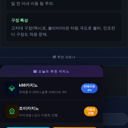
일 전 이내 이동 팀 주의.
구장 특성
고지대 구장(멕시코, 볼리비아)은 타팀 극도로 불리. 인조잔
디 구장도 적응 문제.
🎁 추천 파트너
🎰 오늘의 추천 카지노
솔카지노
- 카지노/베팅
개인롤링 콤프 0.6% · 신규회원 가입쿠폰 지급.
k88카지노
💎
리베이트
🎁 신규 가입쿠폰
4%
첫매충 5~10% | 슬롯 리베이트 4%
·
조이카지노
🎡
이벤트
진행
우리계열 | 상시 이벤트 진행
베팅프로