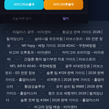
·
비아그라선불제
비아그라후불제
오늘 하루 닫기
닫기
·
·
타달리스 광주 - 비아센터
황금성 완벽 가이드 2026 |
·
릴게임난다
실데나필 위조위험 | 러브스토리 - ED 전문 정
·
·
보
Nfl Yapg - 베팅 가이드 2026 #DAC - 무한배팅맵
·
비고라 오후효과 - 비아센터
카마그라 프리미엄 - 비아센
· ·
·
터
간질환 환자 발기부전 치료 가이드 | 러브스토리
NFL 8주차 #040 - 무한배팅맵
광주 비대면진료 | 러브스
·
토리 - ED 전문 정보
슬롯 팁 #129 완벽 가이드 | 2026 완벽
·
가이드 - 홀덤마스터
리액툰즈 | 2026 완벽 가이드 - 홀덤마
·
·
스터
황금성솔루션
포커 승리 팁 #689 | 2026 완벽
·
가이드 - 홀덤마스터
젬즈 오브 세렝게티 2026 | 릴게임난
·
다
슬롯 전략 팁 #384 | 2026 완벽 가이드 - 홀덤마스터
·
비고라 당일 배송 - 비아센터