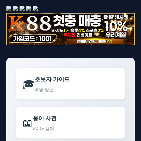
초보자 가이드
🎓
베팅 입문
용어 사전
📖
200+ 용어