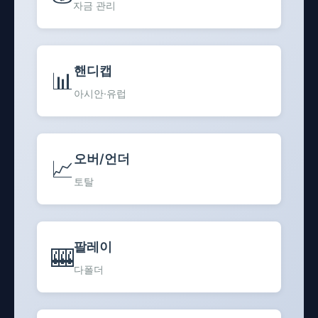
자금 관리
핸디캡
📊
아시안·유럽
오버/언더
📈
토탈
팔레이
🎰
다폴더