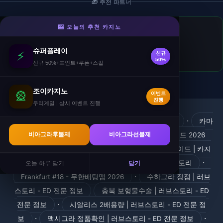
🎁 추천 파트너
🎰 오늘의 추천 카지노
크레이지슬롯
- 슬롯
매일 첫입금 15%(최대50만) · 두번째입금 10% 추가.
슈퍼플레이
⚡
신규
🎁 매일 첫입금 15%
50%
신규 50%+포인트+쿠폰+스킬
조이카지노
🎡
이벤트
진행
우리계열 | 상시 이벤트 진행
·
·
Payment Guide 130 | 카지노 가이드 | 카지노월드
카마
·
그라 향상위해 - 비아센터
비아그라후불제
비아그라선불제
Mookie - 베팅 가이드 2026
·
#19D - 무한배팅맵
Bonus Info 132 | 카지노 가이드 | 카지
·
·
노월드
Ed Prp Therapy Mechanism | 러브스토리
오늘 하루 닫기
닫기
·
Frankfurt #18 - 무한배팅맵 2026
수하그라 장점 | 러브
스토리 - ED 전문 정보
충북 보형물수술 | 러브스토리 - ED
·
전문 정보
시알리스 2배용량 | 러브스토리 - ED 전문 정
·
·
보
맥시그라 정품확인 | 러브스토리 - ED 전문 정보