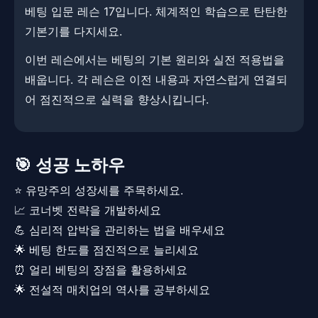
베팅 입문 레슨 17입니다. ​​체계적인 학습으로 탄탄한
기본기를 다지세요.
이번 레슨에서는 베팅의 기본 원리와 실전 적용법을
배웁니다. ​​각 레슨은 이전 내용과 자연스럽게 연결되
어 점진적으로 실력을 향상시킵니다.
🎯
성공 노하우
⭐ 유망주의 성장세를 주목하세요.
📈 코너벳 전략을 개발하세요
💪 심리적 압박을 관리하는 법을 배우세요
🌟 베팅 한도를 점진적으로 늘리세요
⏰ 얼리 베팅의 장점을 활용하세요
🌟 전설적 매치업의 역사를 공부하세요