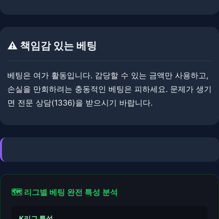
⚠️ 책임감 있는 베팅
베팅은 여가 활동입니다. 감당할 수 있는 금액만 사용하고,
손실을 만회하려는 충동적인 베팅은 피하세요. 문제가 생기
면 전문 상담(1336)을 받으시기 바랍니다.
🗺️ 리그별 베팅 완전 특성 분석
K리그 특성