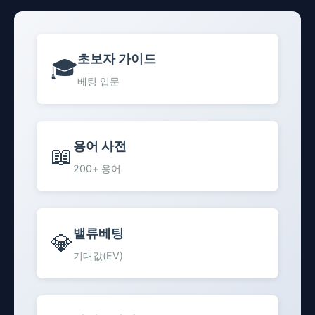
초보자 가이드
🎓
베팅 입문
용어 사전
📖
200+ 용어
밸류베팅
💎
기대값(EV)