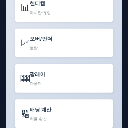
핸디캡
📊
아시안·유럽
오버/언더
📈
토탈
팔레이
🎰
다폴더
배당 계산
🔢
확률 환산