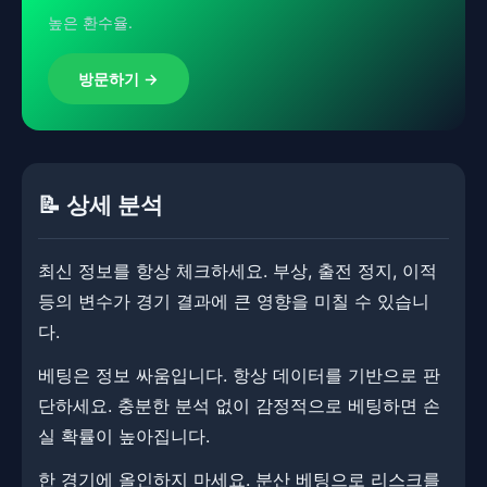
높은 환수율.
방문하기 →
📝 상세 분석
최신 정보를 항상 체크하세요. ​​부상, 출전 정지, 이적
등의 변수가 경기 결과에 큰 영향을 미칠 수 있습니
다.
베팅은 정보 싸움입니다. ​​항상 데이터를 기반으로 판
단하세요. ​충분한 분석 없이 감정적으로 베팅하면 손
실 확률이 높아집니다.
한 경기에 올인하지 마세요. ​분산 베팅으로 리스크를