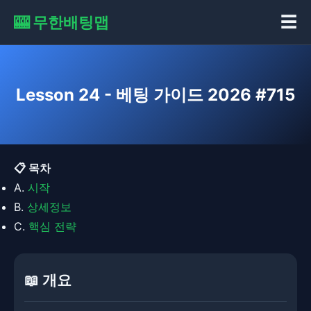
🎰 무한배팅맵
☰
Lesson 24 - 베팅 가이드 2026 #715
📋 목차
A.
시작
B.
상세정보
C.
핵심 전략
📖 개요