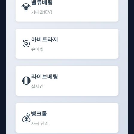
밸류베팅
💎
기대값(EV)
아비트라지
🎯
슈어벳
라이브베팅
🔴
실시간
뱅크롤
💰
자금 관리