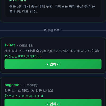
흥분 상태에서 충동 베팅 위험. 라이브는 특히 손실 추격 유
혹 강함. 한도 엄수.
🎁 추천 파트너
1xBet
- 스포츠베팅
세계 최대 스포츠베팅! 축구,농구,e스포츠. 업계 최고 배당 마진 2-3%.
🎁 첫입금100%(최대€130)
가입하기
bcgame
- 스포츠베팅
입금 보너스 180% (첫 입금 보너스)
🎁 보너스 가치 최대 1 BTC)
가입하기