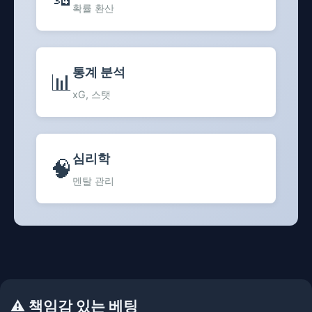
확률 환산
통계 분석
📊
xG, 스탯
심리학
🧠
멘탈 관리
⚠️ 책임감 있는 베팅