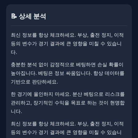
📝 상세 분석
최신 정보를 항상 체크하세요. 부상, 출전 정지, 이적
등의 변수가 경기 결과에 큰 영향을 미칠 수 있습니
다.
충분한 분석 없이 감정적으로 베팅하면 손실 확률이
높아집니다. 베팅은 정보 싸움입니다. 항상 데이터를
기반으로 판단하세요.
한 경기에 올인하지 마세요. ​​분산 베팅으로 리스크를
관리하고, 장기적인 수익을 목표로 하는 것이 현명합
니다.
최신 정보를 항상 체크하세요. 부상, 출전 정지, 이적
등의 변수가 경기 결과에 큰 영향을 미칠 수 있습니