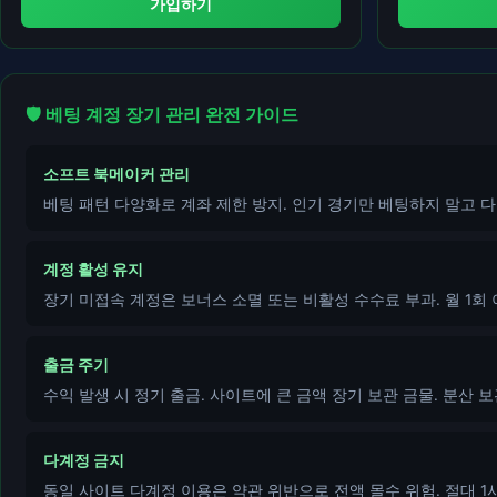
가입하기
🛡️ 베팅 계정 장기 관리 완전 가이드
소프트 북메이커 관리
베팅 패턴 다양화로 계좌 제한 방지. 인기 경기만 베팅하지 말고 다
계정 활성 유지
장기 미접속 계정은 보너스 소멸 또는 비활성 수수료 부과. 월 1회 
출금 주기
수익 발생 시 정기 출금. 사이트에 큰 금액 장기 보관 금물. 분산 보
다계정 금지
동일 사이트 다계정 이용은 약관 위반으로 전액 몰수 위험. 절대 1사