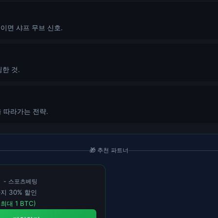
이면 샤프 무브 신호.
한 것.
방향을 따라가는 전략.
🎁 추천 파트너
o
- 스포츠베팅
지 30% 할인
최대 1 BTC)