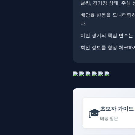
날씨, 경기장 상태, 주심
배당률 변동을 모니터링하
다.
이번 경기의 핵심 변수는 
최신 정보를 항상 체크하세
초보자 가이드
🎓
베팅 입문