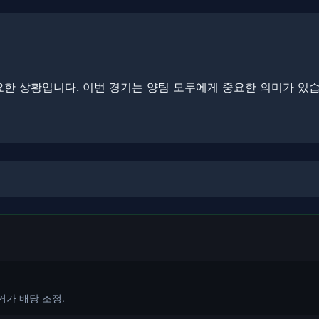
필요한 상황입니다. 이번 경기는 양팀 모두에게 중요한 의미가 있습
커가 배당 조정.