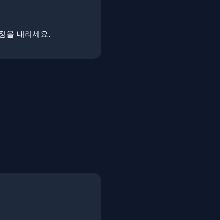
결정을 내리세요.