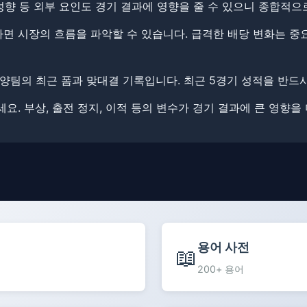
 성향 등 외부 요인도 경기 결과에 영향을 줄 수 있으니 종합적으
면 시장의 흐름을 파악할 수 있습니다. ​급격한 배당 변화는 중
양팀의 최근 폼과 맞대결 기록입니다. 최근 5경기 성적을 반드
요. 부상, 출전 정지, 이적 등의 변수가 경기 결과에 큰 영향을 
용어 사전
📖
200+ 용어