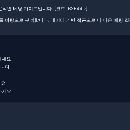
 전문적인 베팅 가이드입니다. ​[코드: B2E44D]
정보를 바탕으로 분석합니다. 데이터 기반 접근으로 더 나은 베팅 
하세요
입니다
요
세요
구하세요