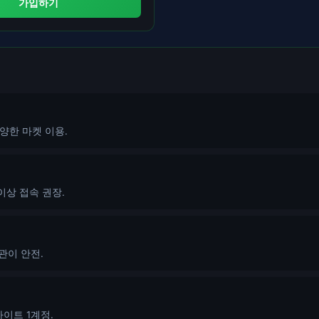
가입하기
양한 마켓 이용.
이상 접속 권장.
관이 안전.
이트 1계정.