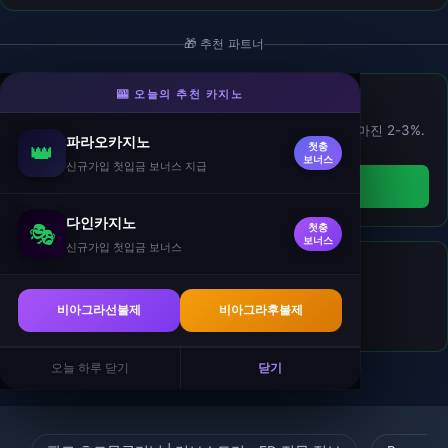
🎁 추천 파트너
🎰 오늘의 추천 카지노
1xBet
- 스포츠베팅
세계 최대 스포츠베팅! 축구,농구,e스포츠. 업계 최고 배당 마진 2-3%.
파라오카지노
👑
첫충
🎁 첫입금100%(최대€130)
보너스
신규가입 첫입금 보너스 지급
가입하기
다인카지노
🎭
첫충
보너스
신규가입 첫입금 보너스
솔카지노
- 카지노/베팅
개인롤링 콤프 0.6% · 신규회원 가입쿠폰 지급.
비아그라선불제
비아그라후불제
🎁 신규 가입쿠폰
오늘 하루 닫기
닫기