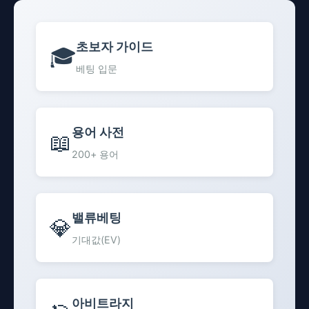
초보자 가이드
🎓
베팅 입문
용어 사전
📖
200+ 용어
밸류베팅
💎
기대값(EV)
아비트라지