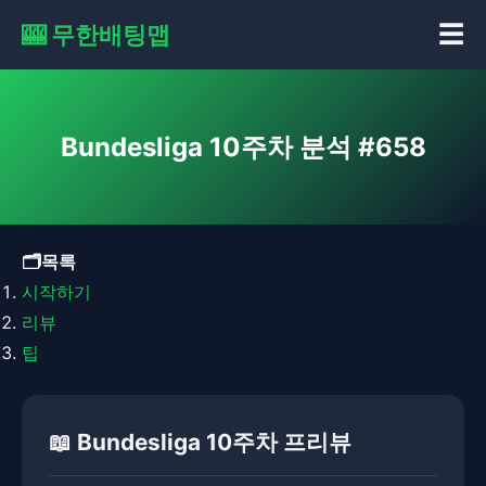
🎰 무한배팅맵
☰
Bundesliga 10주차 분석 #658
🗂️목록
시작하기
리뷰
팁
📖 Bundesliga 10주차 프리뷰