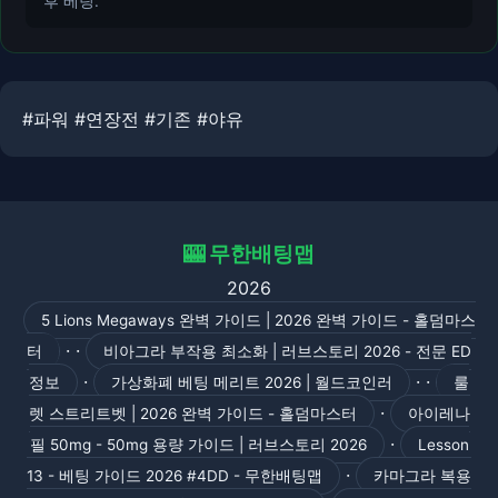
후 베팅.
#파워 #연장전 #기존 #야유
🎰 무한배팅맵
2026
5 Lions Megaways 완벽 가이드 | 2026 완벽 가이드 - 홀덤마스
· ·
터
비아그라 부작용 최소화 | 러브스토리 2026 - 전문 ED
·
· ·
정보
가상화폐 베팅 메리트 2026 | 월드코인러
룰
·
렛 스트리트벳 | 2026 완벽 가이드 - 홀덤마스터
아이레나
·
필 50mg - 50mg 용량 가이드 | 러브스토리 2026
Lesson
·
13 - 베팅 가이드 2026 #4DD - 무한배팅맵
카마그라 복용