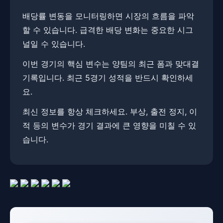
배당률 변동을 모니터링하면 시장의 흐름을 파악
할 수 있습니다. 급격한 배당 변화는 중요한 시그
널일 수 있습니다.
이번 경기의 핵심 변수는 양팀의 최근 폼과 맞대결
기록입니다. ​최근 5경기 성적을 반드시 확인하세
요.
최신 정보를 항상 체크하세요. ​부상, 출전 정지, 이
적 등의 변수가 경기 결과에 큰 영향을 미칠 수 있
습니다.