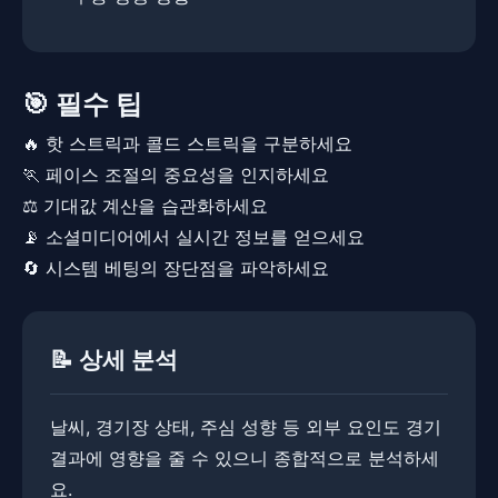
🎯 필수 팁
🔥 핫 스트릭과 콜드 스트릭을 구분하세요
🏃 페이스 조절의 중요성을 인지하세요
⚖️ 기대값 계산을 습관화하세요
📡 소셜미디어에서 실시간 정보를 얻으세요
🔄 시스템 베팅의 장단점을 파악하세요
📝 상세 분석
날씨, 경기장 상태, 주심 성향 등 외부 요인도 경기
결과에 영향을 줄 수 있으니 종합적으로 분석하세
요.