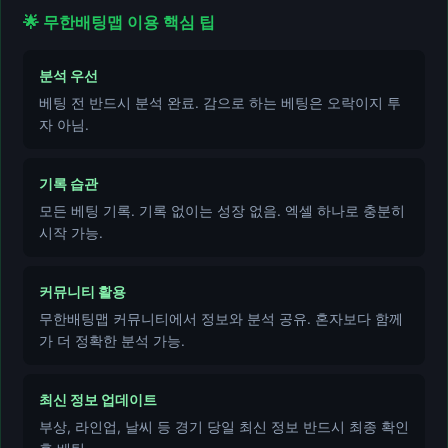
🌟 무한배팅맵 이용 핵심 팁
분석 우선
베팅 전 반드시 분석 완료. 감으로 하는 베팅은 오락이지 투
자 아님.
기록 습관
모든 베팅 기록. 기록 없이는 성장 없음. 엑셀 하나로 충분히
시작 가능.
커뮤니티 활용
무한배팅맵 커뮤니티에서 정보와 분석 공유. 혼자보다 함께
가 더 정확한 분석 가능.
최신 정보 업데이트
부상, 라인업, 날씨 등 경기 당일 최신 정보 반드시 최종 확인