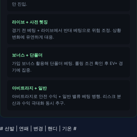
만 진입.
라이브 + 사전 헷징
경기 전 베팅 + 라이브에서 반대 베팅으로 위험 조정. 상황
변화에 유연하게 대응.
보너스 + 단폴더
가입 보너스 활용해 단폴더 베팅. 롤링 조건 확인 후 EV+ 경
기에 집중.
아비트라지 + 일반
아비트라지로 안전 수익 + 일반 밸류 베팅 병행. 리스크 분
산과 수익 극대화 동시 추구.
# 선발 | 연패 | 변경 | 핸디 | 기온 #