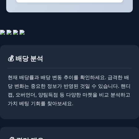
💰 배당 분석
현재 배당률과 배당 변동 추이를 확인하세요. 급격한 배
당 변화는 중요한 정보가 반영된 것일 수 있습니다. 핸디
캡, 오버언더, 양팀득점 등 다양한 마켓을 비교 분석하고
가치 베팅 기회를 찾아보세요.