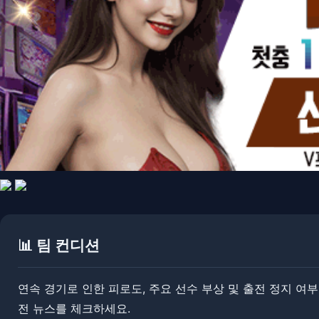
📊 팀 컨디션
​​연속 경기로 인한 피로도, 주요 선수 부상 및 출전 정지 여
전 뉴스를 체크하세요.