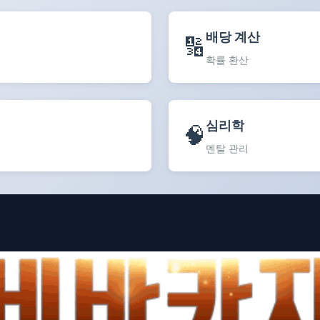
배당 계산
🔢
확률 환산
심리학
🧠
멘탈 관리