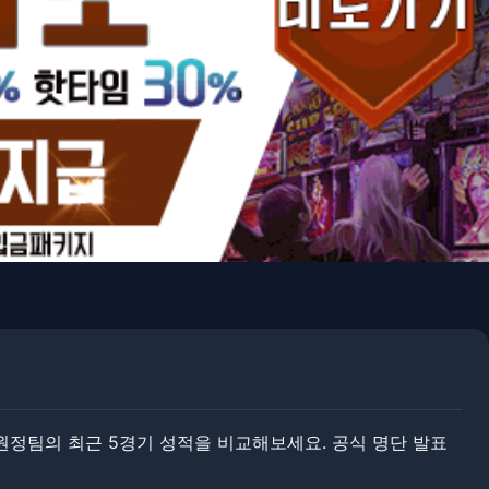
원정팀의 최근 5경기 성적을 비교해보세요. ​​공식 명단 발표