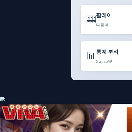
팔레이
🎰
다폴더
통계 분석
📊
xG, 스탯