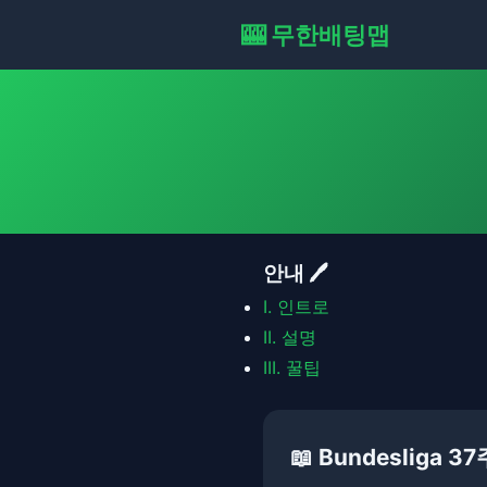
🎰 무한배팅맵
안내 🖊️
I.
인트로
II.
설명
III.
꿀팁
📖 Bundesliga 