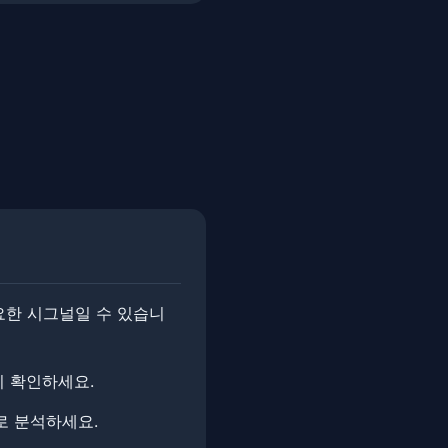
요한 시그널일 수 있습니
시 확인하세요.
로 분석하세요.