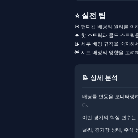
⭐ 실전 팁
🎯 핸디캡 베팅의 원리를 
🔥 핫 스트릭과 콜드 스트
📝 세부 베팅 규칙을 숙지하
🌟 시드 배정의 영향을 고려
📝 상세 분석
배당률 변동을 모니터링하
다.
이번 경기의 핵심 변수는 
날씨, 경기장 상태, 주심