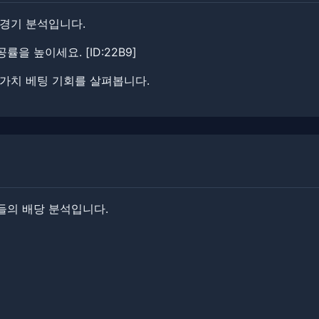
주요 경기 분석입니다.
 높이세요. ​[ID:22B9]
 가치 베팅 기회를 살펴봅니다.
들의 배당 분석입니다.