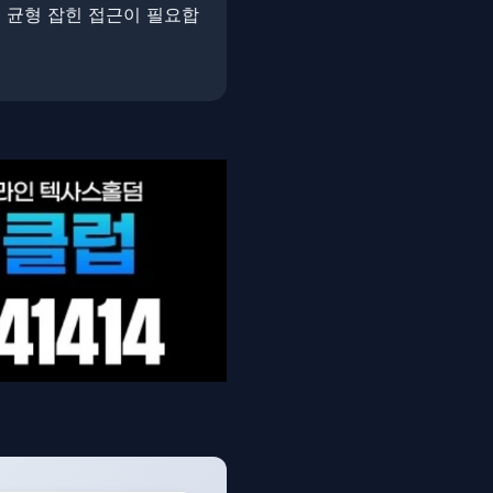
 균형 잡힌 접근이 필요합