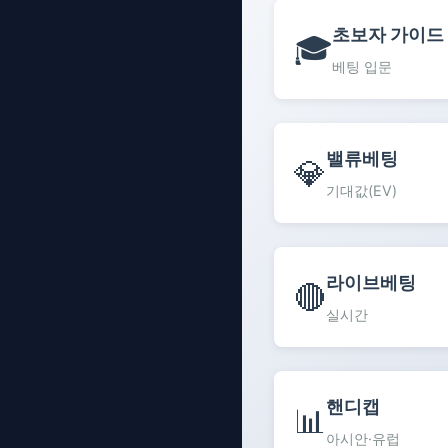
초보자 가이드
🎓
베팅 입문
밸류베팅
💎
기대값(EV)
라이브베팅
🔴
실시간
핸디캡
📊
아시안·유럽