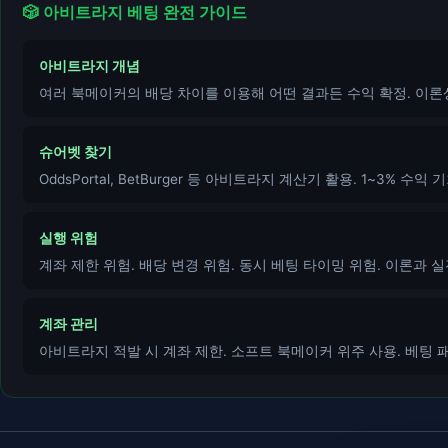
🎲 아비트라지 베팅 완전 가이드
아비트라지 개념
여러 북메이커의 배당 차이를 이용해 어떤 결과든 수익 확정. 이론
슈어벳 찾기
OddsPortal, BetBurger 등 아비트라지 계산기 활용. 1~3% 수익 
실행 위험
계좌 제한 위험. 배당 변경 위험. 동시 베팅 타이밍 위험. 이론과 실
계좌 관리
아비트라지 적발 시 계좌 제한. 소프트 북메이커 위주 사용. 베팅 