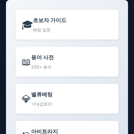
초보자 가이드
🎓
베팅 입문
용어 사전
📖
200+ 용어
밸류베팅
💎
기대값(EV)
아비트라지