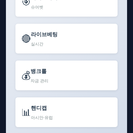
🎯
슈어벳
라이브베팅
🔴
실시간
뱅크롤
💰
자금 관리
핸디캡
📊
아시안·유럽