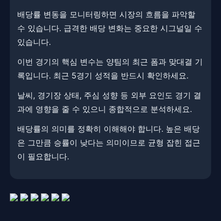
배당률 변동을 모니터링하면 시장의 흐름을 파악할
수 있습니다. ​​급격한 배당 변화는 중요한 시그널일 수
있습니다.
이번 경기의 핵심 변수는 양팀의 최근 폼과 맞대결 기
록입니다. 최근 5경기 성적을 반드시 확인하세요.
날씨, 경기장 상태, 주심 성향 등 외부 요인도 경기 결
과에 영향을 줄 수 있으니 종합적으로 분석하세요.
배당률의 의미를 정확히 이해해야 합니다. ​​높은 배당
은 그만큼 승률이 낮다는 의미이므로 균형 잡힌 접근
이 필요합니다.