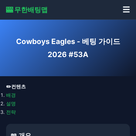
🎰 무한배팅맵
☰
Cowboys Eagles - 베팅 가이드
2026 #53A
✏️컨텐츠
배경
설명
전략
📖 개요