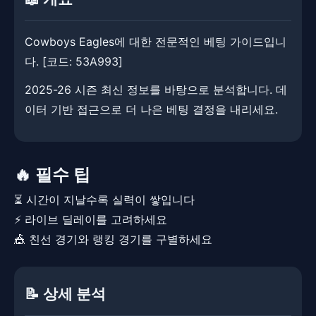
Cowboys Eagles에 대한 전문적인 베팅 가이드입니
다. ​​[코드: 53A993]
2025-26 시즌 최신 정보를 바탕으로 분석합니다. 데
이터 기반 접근으로 더 나은 베팅 결정을 내리세요.
🔥 필수 팁
⏳ 시간이 지날수록 실력이 쌓입니다
⚡ 라이브 딜레이를 고려하세요
🎪 친선 경기와 랭킹 경기를 구별하세요
📝 상세 분석