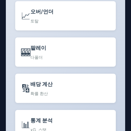
오버/언더
📈
토탈
팔레이
🎰
다폴더
배당 계산
🔢
확률 환산
통계 분석
📊
xG, 스탯