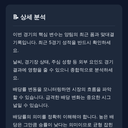
📝 상세 분석
이번 경기의 핵심 변수는 양팀의 최근 폼과 맞대결
기록입니다. ​최근 5경기 성적을 반드시 확인하세
요.
날씨, 경기장 상태, 주심 성향 등 외부 요인도 경기
결과에 영향을 줄 수 있으니 종합적으로 분석하세
요.
배당률 변동을 모니터링하면 시장의 흐름을 파악
할 수 있습니다. ​​급격한 배당 변화는 중요한 시그
널일 수 있습니다.
배당률의 의미를 정확히 이해해야 합니다. 높은 배
당은 그만큼 승률이 낮다는 의미이므로 균형 잡힌