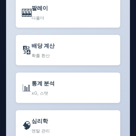
팔레이
🎰
다폴더
배당 계산
🔢
확률 환산
통계 분석
📊
xG, 스탯
심리학
🧠
멘탈 관리