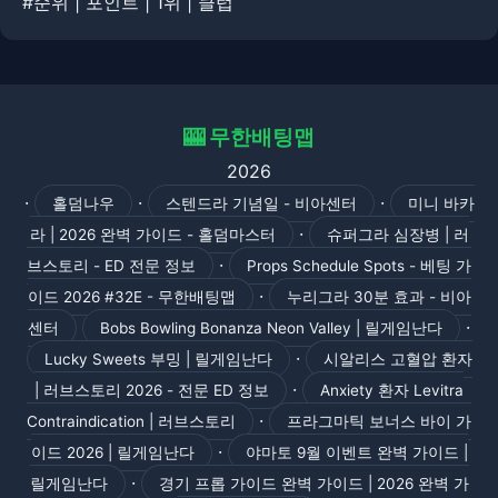
#순위 | 포인트 | 1위 | 클럽
🎰 무한배팅맵
2026
·
·
·
홀덤나우
스텐드라 기념일 - 비아센터
미니 바카
·
라 | 2026 완벽 가이드 - 홀덤마스터
슈퍼그라 심장병 | 러
·
브스토리 - ED 전문 정보
Props Schedule Spots - 베팅 가
·
이드 2026 #32E - 무한배팅맵
누리그라 30분 효과 - 비아
·
센터
Bobs Bowling Bonanza Neon Valley | 릴게임난다
·
Lucky Sweets 부밍 | 릴게임난다
시알리스 고혈압 환자
·
| 러브스토리 2026 - 전문 ED 정보
Anxiety 환자 Levitra
·
Contraindication | 러브스토리
프라그마틱 보너스 바이 가
·
이드 2026 | 릴게임난다
야마토 9월 이벤트 완벽 가이드 |
·
릴게임난다
경기 프롭 가이드 완벽 가이드 | 2026 완벽 가