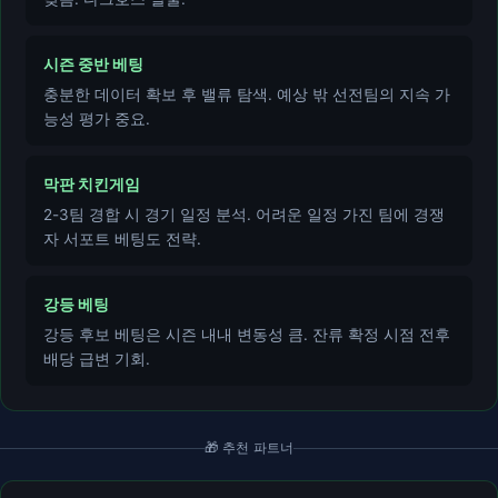
시즌 중반 베팅
충분한 데이터 확보 후 밸류 탐색. 예상 밖 선전팀의 지속 가
능성 평가 중요.
막판 치킨게임
2-3팀 경합 시 경기 일정 분석. 어려운 일정 가진 팀에 경쟁
자 서포트 베팅도 전략.
강등 베팅
강등 후보 베팅은 시즌 내내 변동성 큼. 잔류 확정 시점 전후
배당 급변 기회.
🎁 추천 파트너