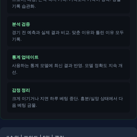
기록 습관화.
분석 검증
경기 전 예측과 실제 결과 비교. 맞춘 이유와 틀린 이유 모두
기록.
통계 업데이트
사용하는 통계 모델에 최신 결과 반영. 모델 정확도 지속 개
선.
감정 정리
크게 이기거나 지면 하루 베팅 중단. 흥분/실망 상태에서 다
음 베팅 금물.