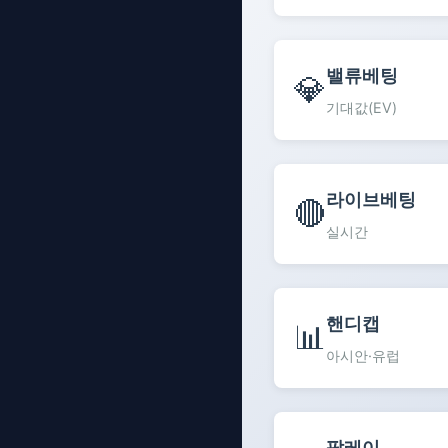
밸류베팅
💎
기대값(EV)
라이브베팅
🔴
실시간
핸디캡
📊
아시안·유럽
팔레이