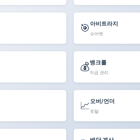
아비트라지
🎯
슈어벳
뱅크롤
💰
자금 관리
오버/언더
📈
토탈
배당 계산