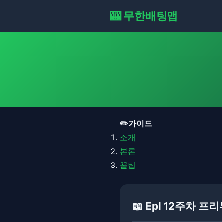
🎰 무한배팅맵
✏️가이드
소개
본론
꿀팁
📖 Epl 12주차 프