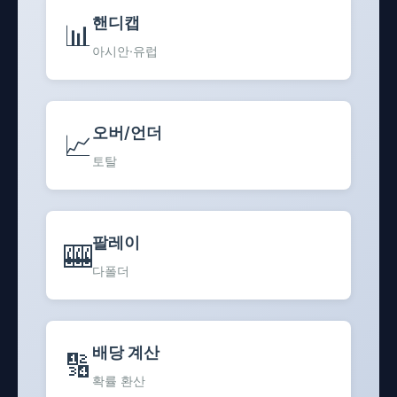
핸디캡
📊
아시안·유럽
오버/언더
📈
토탈
팔레이
🎰
다폴더
배당 계산
🔢
확률 환산