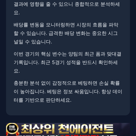
결과에 영향을 줄 수 있으니 종합적으로 분석하세
요.
배당률 변동을 모니터링하면 시장의 흐름을 파악
할 수 있습니다. ​​급격한 배당 변화는 중요한 시그
널일 수 있습니다.
이번 경기의 핵심 변수는 양팀의 최근 폼과 맞대결
기록입니다. ​​최근 5경기 성적을 반드시 확인하세
요.
충분한 분석 없이 감정적으로 베팅하면 손실 확률
이 높아집니다. 베팅은 정보 싸움입니다. ​​항상 데이
터를 기반으로 판단하세요.