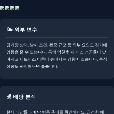
🌤️ 외부 변수
경기장 상태, 날씨 조건, 관중 규모 등 외부 요인도 경기에
영향을 줄 수 있습니다. 특히 악천후 시 패스 성공률이 낮
아지고 세트피스 비중이 높아지는 경향이 있습니다. ​​주심
성향도 파악해두면 좋습니다.
💰 배당 분석
현재 배당률과 배당 변동 추이를 확인하세요. ​​급격한 배