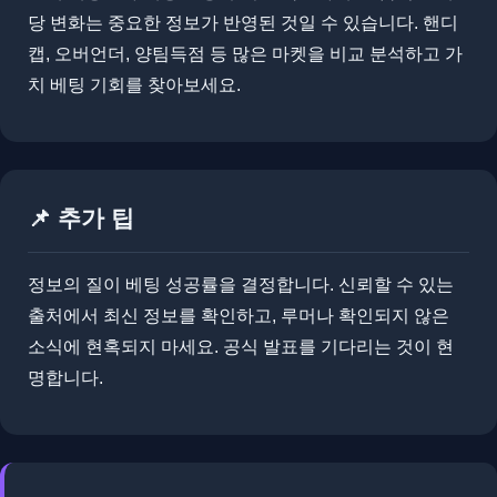
당 변화는 중요한 정보가 반영된 것일 수 있습니다. ​​핸디
캡, 오버언더, 양팀득점 등 많은 마켓을 비교 분석하고 가
치 베팅 기회를 찾아보세요.
📌 추가 팁
정보의 질이 베팅 성공률을 결정합니다. 신뢰할 수 있는
출처에서 최신 정보를 확인하고, 루머나 확인되지 않은
소식에 현혹되지 마세요. 공식 발표를 기다리는 것이 현
명합니다.