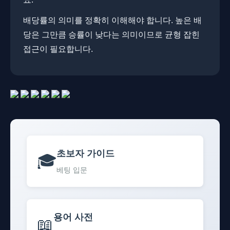
배당률의 의미를 정확히 이해해야 합니다. ​​높은 배
당은 그만큼 승률이 낮다는 의미이므로 균형 잡힌
접근이 필요합니다.
초보자 가이드
🎓
베팅 입문
용어 사전
📖