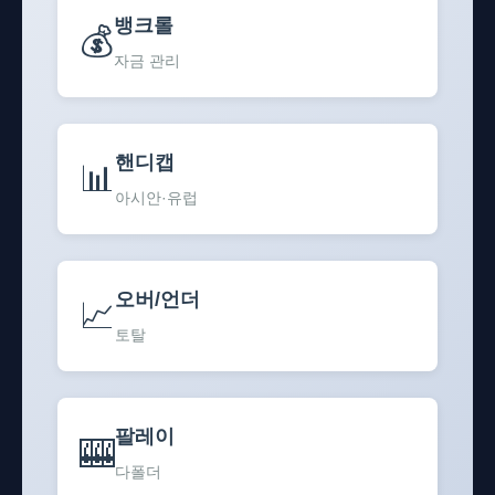
뱅크롤
💰
자금 관리
핸디캡
📊
아시안·유럽
오버/언더
📈
토탈
팔레이
🎰
다폴더