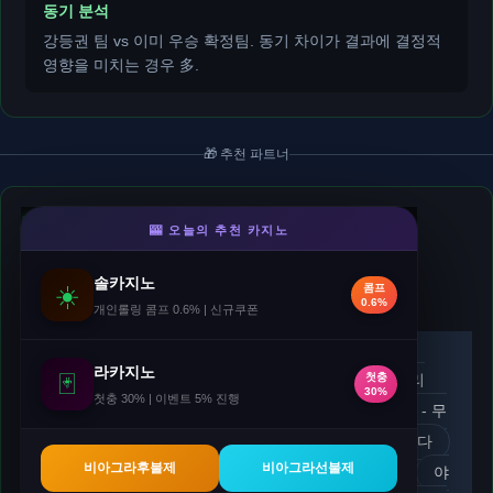
동기 분석
강등권 팀 vs 이미 우승 확정팀. 동기 차이가 결과에 결정적
영향을 미치는 경우 多.
🎁 추천 파트너
다인카지노
- 온라인카지노
🎰 오늘의 추천 카지노
신규가입 후 첫입금 보너스 지급.
🎁 롤링조건 500%
솔카지노
☀️
콤프
0.6%
개인롤링 콤프 0.6% | 신규쿠폰
라카지노
🃏
첫충
비고렉스 권장 - 소개 및 선택 가이드 | 러브스토리
30%
첫충 30% | 이벤트 5% 진행
·
2026
Melbourne Cup - 베팅 가이드 2026 #D91 - 무
·
한배팅맵
자금관리 Lessons Learned | 릴게임난다
비아그라후불제
비아그라선불제
·
·
Game Guide 31 | 카지노 가이드 | 카지노월드
야