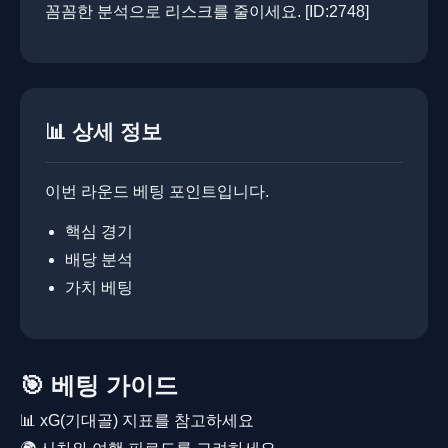
꼼꼼한 분석으로 리스크를 줄이세요. ​​[ID:2748]
📊 상세 정보
이번 라운드 베팅 포인트입니다.
핵심 경기
배당 분석
가치 베팅
🎯 베팅 가이드
📊 xG(기대골) 지표를 참고하세요