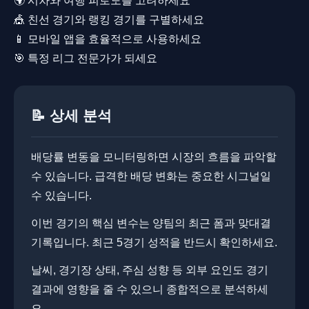
🌍 시차와 여행 피로도를 고려하세요
🎪 친선 경기와 랭킹 경기를 구별하세요
📱 모바일 앱을 효율적으로 사용하세요
🎯 특정 리그 전문가가 되세요
📝 상세 분석
배당률 변동을 모니터링하면 시장의 흐름을 파악할
수 있습니다. ​​급격한 배당 변화는 중요한 시그널일
수 있습니다.
이번 경기의 핵심 변수는 양팀의 최근 폼과 맞대결
기록입니다. ​​최근 5경기 성적을 반드시 확인하세요.
날씨, 경기장 상태, 주심 성향 등 외부 요인도 경기
결과에 영향을 줄 수 있으니 종합적으로 분석하세
요.