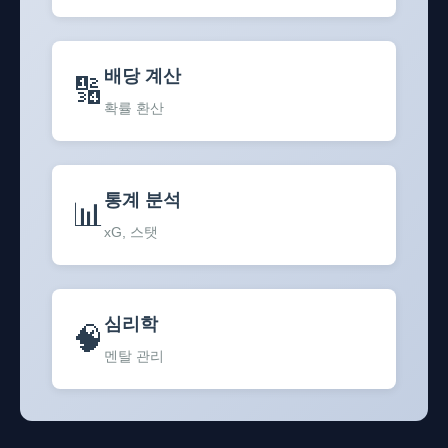
배당 계산
🔢
확률 환산
통계 분석
📊
xG, 스탯
심리학
🧠
멘탈 관리