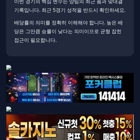
이번 경기의 핵심 변수는 양팀의 최근 폼과 맞대결
기록입니다. 최근 5경기 성적을 반드시 확인하세요.
배당률의 의미를 정확히 이해해야 합니다. ​높은 배
당은 그만큼 승률이 낮다는 의미이므로 균형 잡힌
접근이 필요합니다.