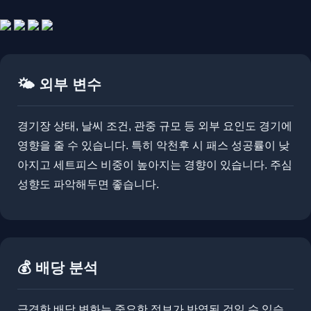
🌤️ 외부 변수
경기장 상태, 날씨 조건, 관중 규모 등 외부 요인도 경기에
영향을 줄 수 있습니다. ​​특히 악천후 시 패스 성공률이 낮
아지고 세트피스 비중이 높아지는 경향이 있습니다. 주심
성향도 파악해두면 좋습니다.
💰 배당 분석
급격한 배당 변화는 중요한 정보가 반영된 것일 수 있습