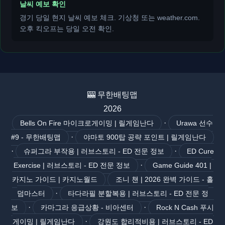
날씨 예보 확인
경기 당일 현지 날씨 예보 체크. 기상청 또는 weather.com.
오후 킥오프는 당일 오전 확인.
🎰 무한배팅맵
2026
·
Bells On Fire 마이크로게이밍 | 릴게임난다
Urawa 선수
·
#9 - 무한배팅맵
야마토 900탑 공략 포인트 | 릴게임난다
·
·
슈퍼그라 부작용 | 러브스토리 - ED 전문 정보
ED Cure
·
Exercise | 러브스토리 - ED 전문 정보
Game Guide 401 |
카지노 가이드 | 카지노월드
조니 챈 | 2026 완벽 가이드 - 홀
·
덤마스터
타다라필 분할복용 | 러브스토리 - ED 전문 정
·
·
보
카마그라 응급상황 - 비아센터
Rock N Cash 푸시
·
게이밍 | 릴게임난다
강원도 합리적비용 | 러브스토리 - ED