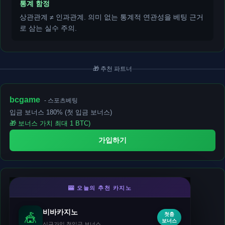
통계 함정
상관관계 ≠ 인과관계. 의미 없는 통계적 연관성을 베팅 근거
로 삼는 실수 주의.
🎁 추천 파트너
bcgame
- 스포츠베팅
입금 보너스 180% (첫 입금 보너스)
🎁 보너스 가치 최대 1 BTC)
가입하기
카심바슬롯
- 슬롯
🎰 오늘의 추천 카지노
첫입금 20% · 매일첫입금 +5% · 10년 무사고.
🎁 첫입금 20%
비바카지노
🎪
첫충
보너스
신규가입 첫입금 보너스