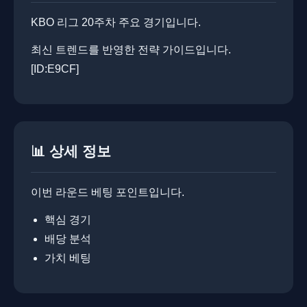
KBO 리그 20주차 주요 경기입니다.
최신 트렌드를 반영한 전략 가이드입니다.
[ID:E9CF]
📊 상세 정보
이번 라운드 베팅 포인트입니다.
핵심 경기
배당 분석
가치 베팅