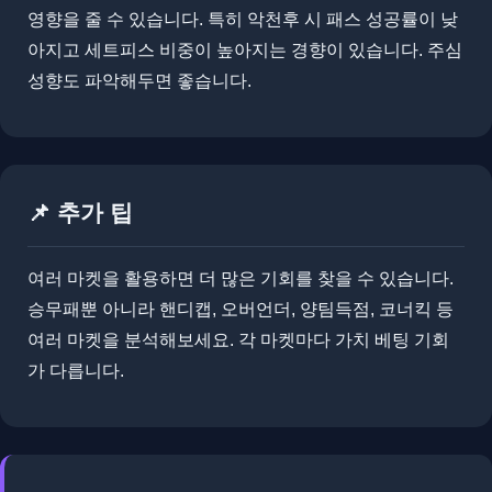
영향을 줄 수 있습니다. 특히 악천후 시 패스 성공률이 낮
아지고 세트피스 비중이 높아지는 경향이 있습니다. 주심
성향도 파악해두면 좋습니다.
📌 추가 팁
여러 마켓을 활용하면 더 많은 기회를 찾을 수 있습니다. ​
승무패뿐 아니라 핸디캡, 오버언더, 양팀득점, 코너킥 등
여러 마켓을 분석해보세요. ​​각 마켓마다 가치 베팅 기회
가 다릅니다.