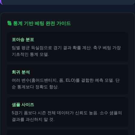
🔢 통계 기반 베팅 완전 가이드
포아송 분포
팀별 평균 득실점으로 경기 결과 확률 계산. 축구 베팅 가장
기초적인 통계 모델.
회귀 분석
여러 변수(홈어드밴티지, 폼, ELO)를 결합한 예측 모델. 단
순 통계보다 정확도 향상.
샘플 사이즈
5경기 폼보다 시즌 전체 데이터가 신뢰도 높음. 소수 샘플의
결과를 과신하지 말 것.