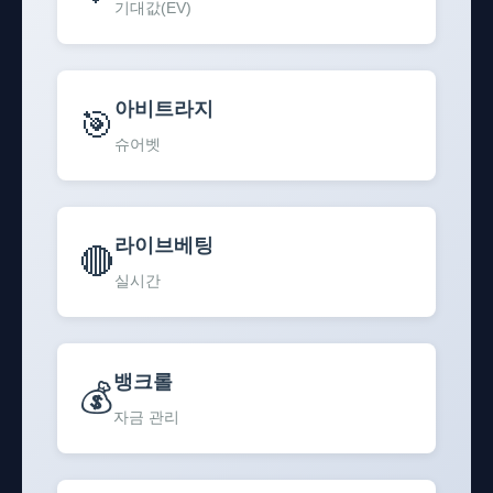
기대값(EV)
아비트라지
🎯
슈어벳
라이브베팅
🔴
실시간
뱅크롤
💰
자금 관리