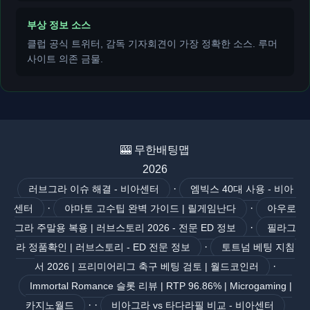
부상 정보 소스
클럽 공식 트위터, 감독 기자회견이 가장 정확한 소스. 루머
사이트 의존 금물.
🎰 무한배팅맵
2026
·
러브그라 이슈 해결 - 비아센터
엠빅스 40대 사용 - 비아
·
·
센터
야마토 고수팁 완벽 가이드 | 릴게임난다
아우로
·
그라 주말용 복용 | 러브스토리 2026 - 전문 ED 정보
필라그
·
라 정품확인 | 러브스토리 - ED 전문 정보
토트넘 베팅 지침
·
서 2026 | 프리미어리그 축구 베팅 검토 | 월드코인러
Immortal Romance 슬롯 리뷰 | RTP 96.86% | Microgaming |
· ·
카지노월드
비아그라 vs 타다라필 비교 - 비아센터