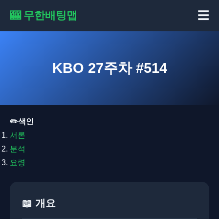
☰
🎰 무한배팅맵
KBO 27주차 #514
✏️색인
서론
분석
요령
📖 개요