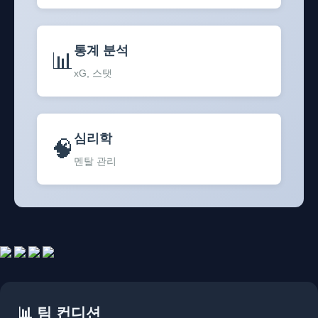
통계 분석
📊
xG, 스탯
심리학
🧠
멘탈 관리
📊 팀 컨디션