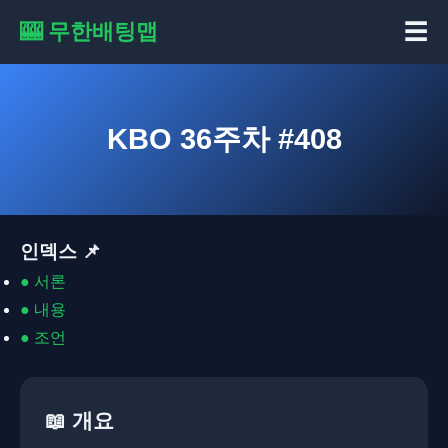
☰
🎰 무한배팅맵
KBO 36주차 #408
인덱스 📌
●
서론
●
내용
●
조언
📖 개요