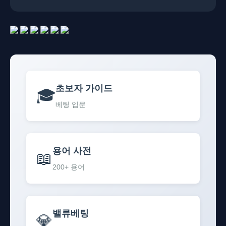
초보자 가이드
🎓
베팅 입문
용어 사전
📖
200+ 용어
밸류베팅
💎