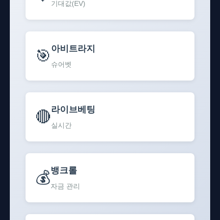
기대값(EV)
아비트라지
🎯
슈어벳
라이브베팅
🔴
실시간
뱅크롤
💰
자금 관리