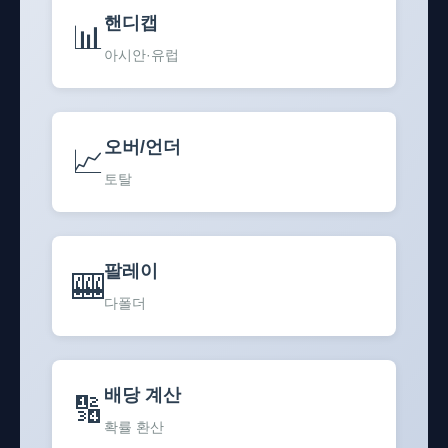
핸디캡
📊
아시안·유럽
오버/언더
📈
토탈
팔레이
🎰
다폴더
배당 계산
🔢
확률 환산