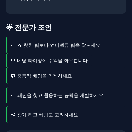
🌟
전문가 조언
🔥 핫한 팀보다 언더밸류 팀을 찾으세요
⏰ 베팅 타이밍이 수익을 좌우합니다
⏰ 충동적 베팅을 억제하세요
패턴을 찾고 활용하는 능력을 개발하세요
🎯 장기 리그 베팅도 고려하세요