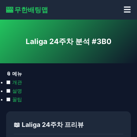
🎰 무한배팅맵
☰
Laliga 24주차 분석 #3B0
📎 메뉴
■
개관
■
설명
■
꿀팁
📖 Laliga 24주차 프리뷰