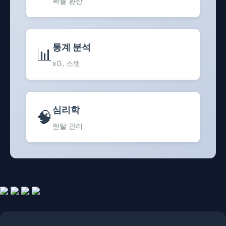
확률 환산
통계 분석
📊
xG, 스탯
심리학
🧠
멘탈 관리