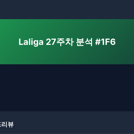
Laliga 27주차 분석 #1F6
 프리뷰