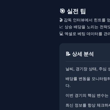
🎯 실전 팁
🎬 감독 인터뷰에서 힌트를 
📈 상승 배당을 노리는 전
💻 엑셀로 베팅 데이터를 
📝 상세 분석
날씨, 경기장 상태, 주심
배당률 변동을 모니터링하면
다.
이번 경기의 핵심 변수는 
최신 정보를 항상 체크하세