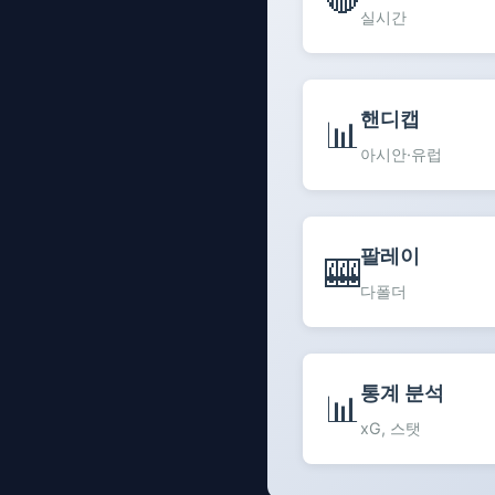
실시간
핸디캡
📊
아시안·유럽
팔레이
🎰
다폴더
통계 분석
📊
xG, 스탯