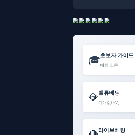
초보자 가이드
🎓
베팅 입문
밸류베팅
💎
기대값(EV)
라이브베팅
🔴