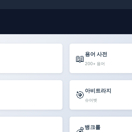
용어 사전
📖
200+ 용어
아비트라지
🎯
슈어벳
뱅크롤
💰