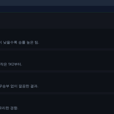
배당이 낮을수록 승률 높은 팀.
시작은 1X2부터.
무승부 없이 깔끔한 결과.
 유리한 경향.