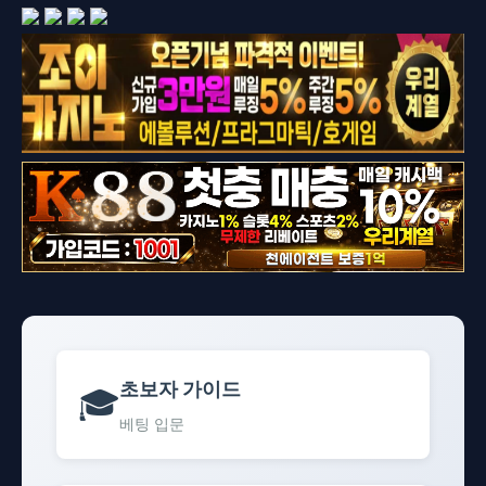
초보자 가이드
🎓
베팅 입문