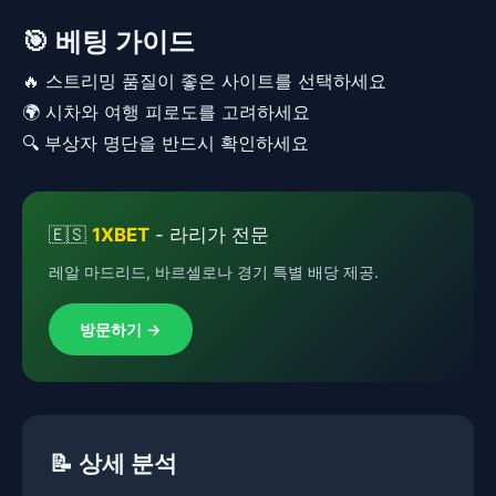
🎯 베팅 가이드
🔥 스트리밍 품질이 좋은 사이트를 선택하세요
🌍 시차와 여행 피로도를 고려하세요
🔍 부상자 명단을 반드시 확인하세요
🇪🇸
1XBET
- 라리가 전문
레알 마드리드, 바르셀로나 경기 특별 배당 제공.
방문하기 →
📝 상세 분석