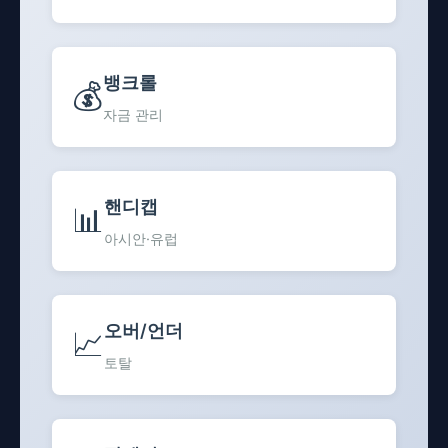
뱅크롤
💰
자금 관리
핸디캡
📊
아시안·유럽
오버/언더
📈
토탈