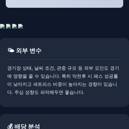
🌤️ 외부 변수
경기장 상태, 날씨 조건, 관중 규모 등 외부 요인도 경기
에 영향을 줄 수 있습니다. ​특히 악천후 시 패스 성공률
이 낮아지고 세트피스 비중이 높아지는 경향이 있습니
다. ​주심 성향도 파악해두면 좋습니다.
💰 배당 분석