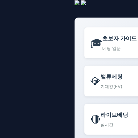
초보자 가이드
🎓
베팅 입문
밸류베팅
💎
기대값(EV)
라이브베팅
🔴
실시간