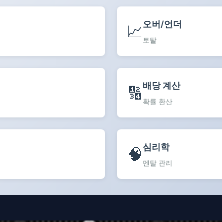
오버/언더
📈
토탈
배당 계산
🔢
확률 환산
심리학
🧠
멘탈 관리