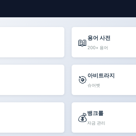
용어 사전
📖
200+ 용어
아비트라지
🎯
슈어벳
뱅크롤
💰
자금 관리