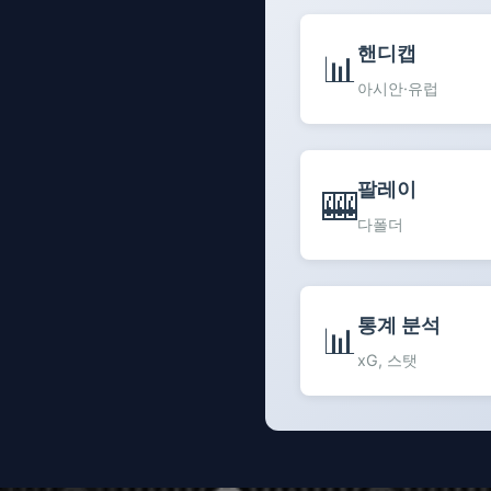
핸디캡
📊
아시안·유럽
팔레이
🎰
다폴더
통계 분석
📊
xG, 스탯