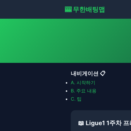
🎰 무한배팅맵
내비게이션 📋
A.
시작하기
B.
주요 내용
C.
팁
📖 Ligue1 1주차 