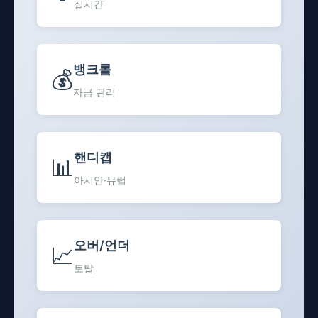
실시간
뱅크롤
💰
자금 관리
핸디캡
📊
아시안·유럽
오버/언더
📈
토탈