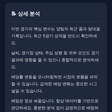
📝 상세 분석
이번 경기의 핵심 변수는 양팀의 최근 폼과 맞대결
기록입니다. 최근 5경기 성적을 반드시 확인하세
요.
날씨, 경기장 상태, 주심 성향 등 외부 요인도 경기
결과에 영향을 줄 수 있으니 종합적으로 분석하세
요.
배당률 변동을 모니터링하면 시장의 흐름을 파악
할 수 있습니다. 급격한 배당 변화는 중요한 시그
널일 수 있습니다.
베팅은 정보 싸움입니다. 항상 데이터를 기반으로
판단하세요. 충분한 분석 없이 감정적으로 베팅하