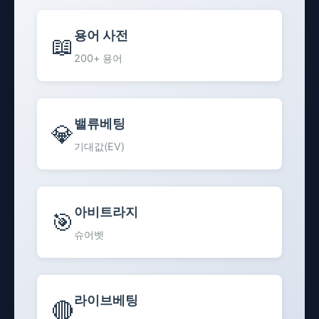
용어 사전
📖
200+ 용어
밸류베팅
💎
기대값(EV)
아비트라지
🎯
슈어벳
라이브베팅
🔴