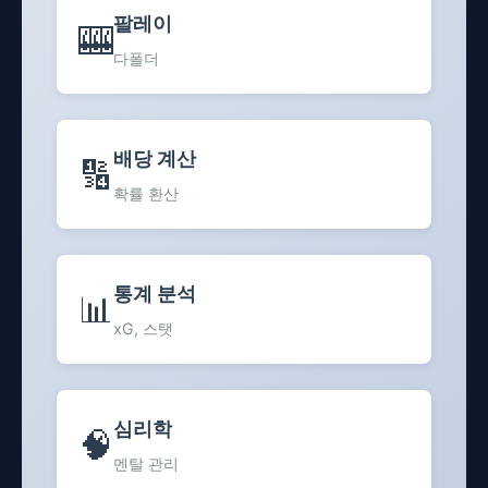
팔레이
🎰
다폴더
배당 계산
🔢
확률 환산
통계 분석
📊
xG, 스탯
심리학
🧠
멘탈 관리