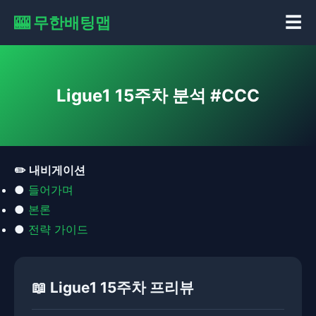
🎰 무한배팅맵
☰
Ligue1 15주차 분석 #CCC
✏️ 내비게이션
●
들어가며
●
본론
●
전략 가이드
📖 Ligue1 15주차 프리뷰