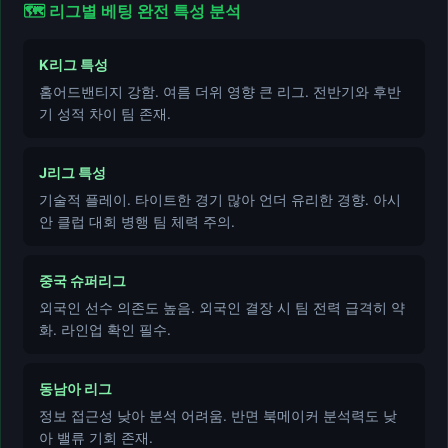
🗺️ 리그별 베팅 완전 특성 분석
K리그 특성
홈어드밴티지 강함. 여름 더위 영향 큰 리그. 전반기와 후반
기 성적 차이 팀 존재.
J리그 특성
기술적 플레이. 타이트한 경기 많아 언더 유리한 경향. 아시
안 클럽 대회 병행 팀 체력 주의.
중국 슈퍼리그
외국인 선수 의존도 높음. 외국인 결장 시 팀 전력 급격히 약
화. 라인업 확인 필수.
동남아 리그
정보 접근성 낮아 분석 어려움. 반면 북메이커 분석력도 낮
아 밸류 기회 존재.