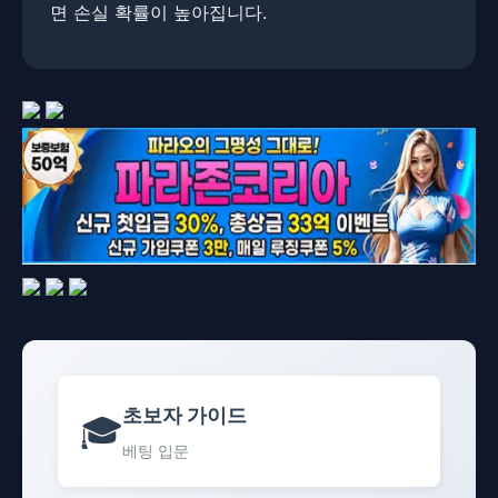
면 손실 확률이 높아집니다.
초보자 가이드
🎓
베팅 입문