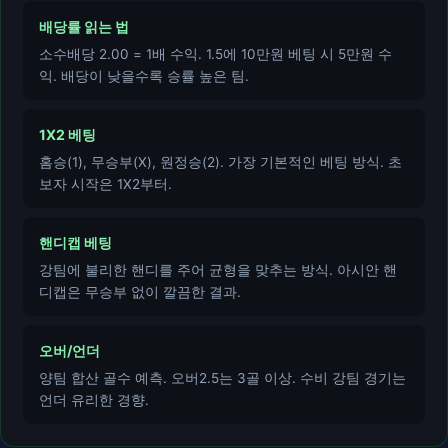
배당률 읽는 법
소수배당 2.00 = 1배 수익. 1.5에 10만원 베팅 시 5만원 수
익. 배당이 낮을수록 승률 높은 팀.
1X2 베팅
홈승(1), 무승부(X), 원정승(2). 가장 기본적인 베팅 방식. 초
보자 시작은 1X2부터.
핸디캡 베팅
강팀에 불리한 핸디를 주어 균형을 맞추는 방식. 아시안 핸
디캡은 무승부 없이 깔끔한 결과.
오버/언더
양팀 합산 골수 예측. 오버2.5는 3골 이상. 수비 강팀 경기는
언더 유리한 경향.