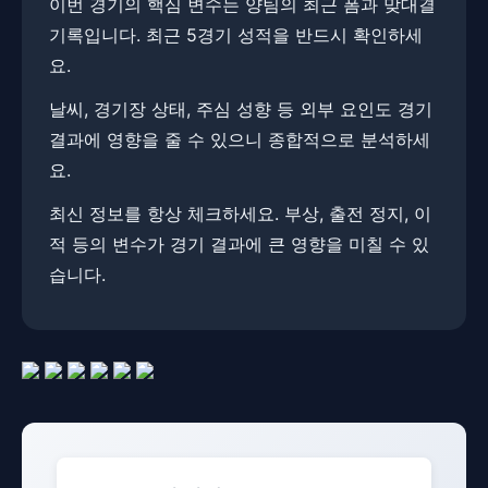
이번 경기의 핵심 변수는 양팀의 최근 폼과 맞대결
기록입니다. ​​최근 5경기 성적을 반드시 확인하세
요.
날씨, 경기장 상태, 주심 성향 등 외부 요인도 경기
결과에 영향을 줄 수 있으니 종합적으로 분석하세
요.
최신 정보를 항상 체크하세요. ​부상, 출전 정지, 이
적 등의 변수가 경기 결과에 큰 영향을 미칠 수 있
습니다.