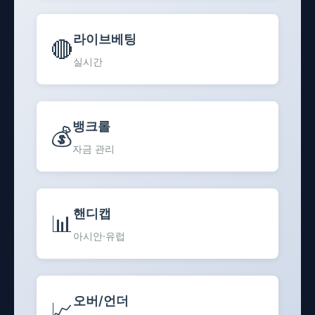
라이브베팅
🔴
실시간
뱅크롤
💰
자금 관리
핸디캡
📊
아시안·유럽
오버/언더
📈