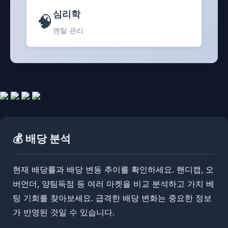
심리학
🧠
멘탈 관리
💰 배당 분석
현재 배당률과 배당 변동 추이를 확인하세요. ​​핸디캡, 오
버언더, 양팀득점 등 여러 마켓을 비교 분석하고 가치 베
팅 기회를 찾아보세요. ​급격한 배당 변화는 중요한 정보
가 반영된 것일 수 있습니다.