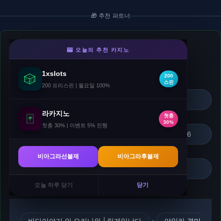
🎁 추천 파트너
라카지노
- 온라인카지노
🎰 오늘의 추천 카지노
첫충 30% · 이벤트 5% 진행중.
🎁 첫충전 30%
1xslots
🎲
200
· ·
스핀
200 프리스핀 | 월요일 100%
Buffalo Dice Tom Horn | 릴게임난다
라카지노
🃏
·
첫충
30%
첫충 30% | 이벤트 5% 진행
에렉톤 vs비아그라 - 비아그라와 비교 | 러브스토리 2026
·
비아그라선불제
비아그라후불제
Golden Dynasty Swintt | 릴게임난다
오늘 하루 닫기
닫기
·