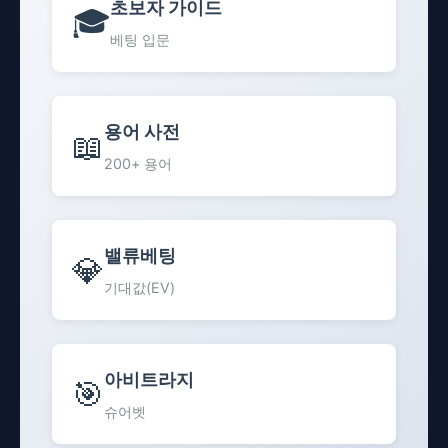
초보자 가이드
🎓
베팅 입문
용어 사전
📖
200+ 용어
밸류베팅
💎
기대값(EV)
아비트라지
🎯
슈어벳