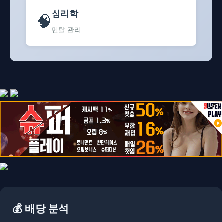
심리학
🧠
멘탈 관리
💰 배당 분석