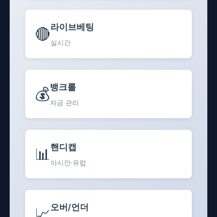
라이브베팅
🔴
실시간
뱅크롤
💰
자금 관리
핸디캡
📊
아시안·유럽
오버/언더
📈