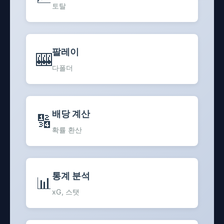
토탈
팔레이
🎰
다폴더
배당 계산
🔢
확률 환산
통계 분석
📊
xG, 스탯