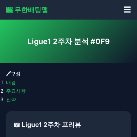
🎰 무한배팅맵
☰
Ligue1 2주차 분석 #0F9
🖊️구성
배경
주요사항
전략
📖 Ligue1 2주차 프리뷰