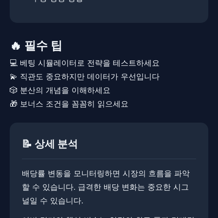
🔥 필수 팁
💻 베팅 시뮬레이터로 전략을 테스트하세요
💫 직관도 중요하지만 데이터가 우선입니다
🎲 분산의 개념을 이해하세요
🎁 보너스 조건을 꼼꼼히 읽으세요
📝 상세 분석
배당률 변동을 모니터링하면 시장의 흐름을 파악
할 수 있습니다. 급격한 배당 변화는 중요한 시그
널일 수 있습니다.