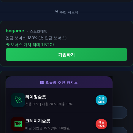
🎁 추천 파트너
bcgame
- 스포츠베팅
입금 보너스 180% (첫 입금 보너스)
🎁 보너스 가치 최대 1 BTC)
가입하기
비바카지노
- 온라인카지노
🎰 오늘의 추천 카지노
신규가입 후 첫입금 보너스 지급.
🎁 롤링조건 500%
라이징슬롯
🚀
첫충
·
50%
첫충 50% | 매충 20% | 재충 10%
Sildenafil 100mg Elderly | 러브스토리
크레이지슬롯
🎰
·
매일
15%
매일 첫입금 15% (최대 50만원)