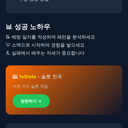
📊 성공 노하우
📝 베팅 일지를 작성하여 패턴을 분석하세요
💡 소액으로 시작하여 경험을 쌓으세요
💪 실패에서 배우는 자세가 중요합니다
🎰
1xSlots
- 슬롯 천국
수천 가지 슬롯 게임.
방문하기 →