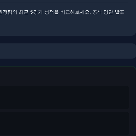
원정팀의 최근 5경기 성적을 비교해보세요. ​공식 명단 발표