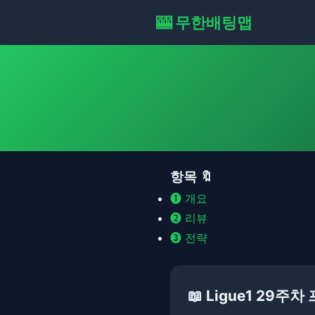
🎰 무한배팅맵
항목 🔖
➊
개요
➋
리뷰
➌
전략
📖 Ligue1 29주