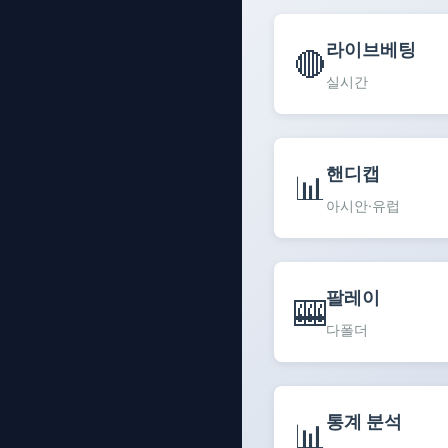
라이브베팅
🔴
실시간
핸디캡
📊
아시안·유럽
팔레이
🎰
다폴더
통계 분석
📊