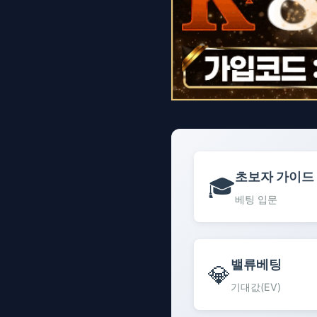
초보자 가이드
🎓
베팅 입문
밸류베팅
💎
기대값(EV)