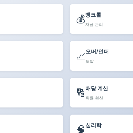
뱅크롤
💰
자금 관리
오버/언더
📈
토탈
배당 계산
🔢
확률 환산
심리학
🧠