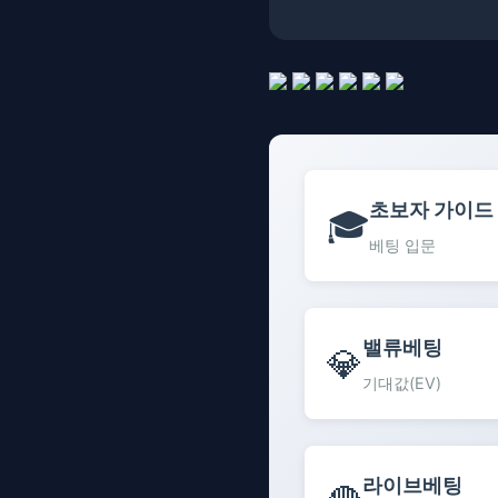
초보자 가이드
🎓
베팅 입문
밸류베팅
💎
기대값(EV)
라이브베팅