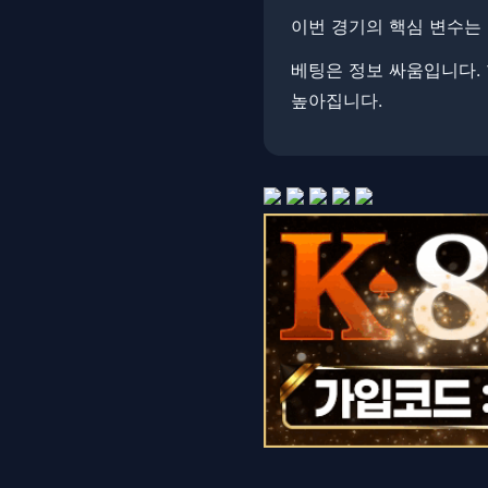
이번 경기의 핵심 변수는 
베팅은 정보 싸움입니다.
높아집니다.