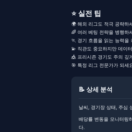
⭐ 실전 팁
🌍 해외 리그도 적극 공략하
🌈 여러 베팅 전략을 병행하
🏃 경기 흐름을 읽는 능력을
💫 직관도 중요하지만 데이
🎪 프리시즌 경기도 주의 깊
🎯 특정 리그 전문가가 되세
📝 상세 분석
날씨, 경기장 상태, 주심
배당률 변동을 모니터링하면
다.