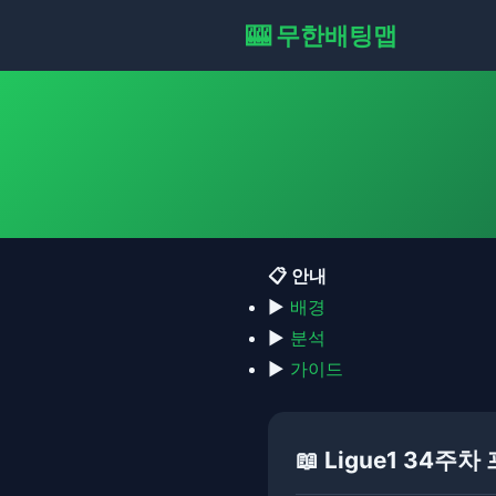
🎰 무한배팅맵
📋 안내
▶
배경
▶
분석
▶
가이드
📖 Ligue1 34주