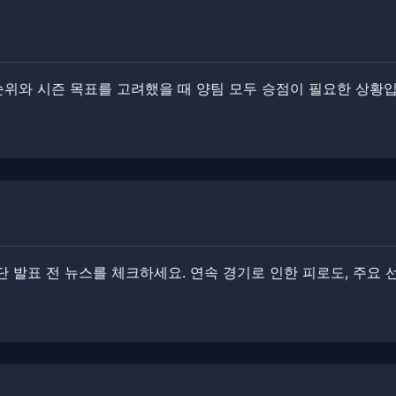
 순위와 시즌 목표를 고려했을 때 양팀 모두 승점이 필요한 상황
단 발표 전 뉴스를 체크하세요. 연속 경기로 인한 피로도, 주요 선