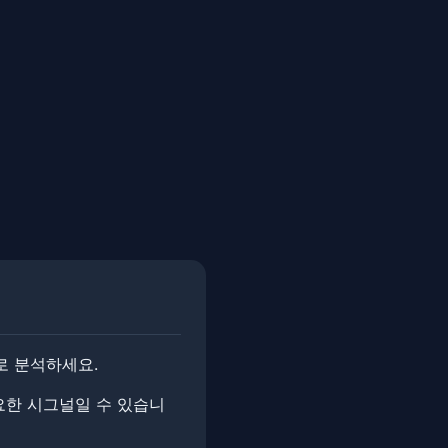
로 분석하세요.
요한 시그널일 수 있습니