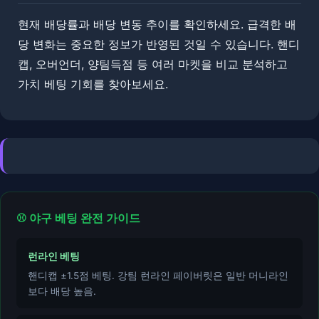
현재 배당률과 배당 변동 추이를 확인하세요. ​급격한 배
당 변화는 중요한 정보가 반영된 것일 수 있습니다. ​핸디
캡, 오버언더, 양팀득점 등 여러 마켓을 비교 분석하고
가치 베팅 기회를 찾아보세요.
⚾ 야구 베팅 완전 가이드
런라인 베팅
핸디캡 ±1.5점 베팅. 강팀 런라인 페이버릿은 일반 머니라인
보다 배당 높음.