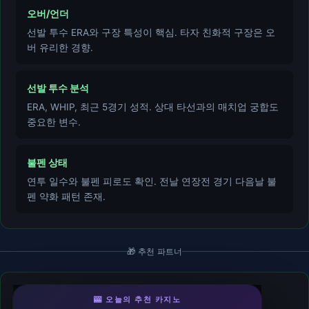
오버/언더
선발 투수 ERA와 구장 특성이 핵심. 타자 친화적 구장은 오
버 유리한 경향.
선발 투수 분석
ERA, WHIP, 최근 5경기 성적. 상대 타선과의 매치업 궁합도
중요한 변수.
불펜 상태
연투 일수와 불펜 피로도 확인. 전날 연장전 경기 다음날 불
펜 약화 패턴 존재.
🎁 추천 파트너
비바카지노
- 온라인카지노
🎰 오늘의 추천 카지노