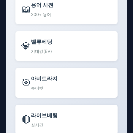
용어 사전
📖
200+ 용어
밸류베팅
💎
기대값(EV)
아비트라지
🎯
슈어벳
라이브베팅
🔴
실시간