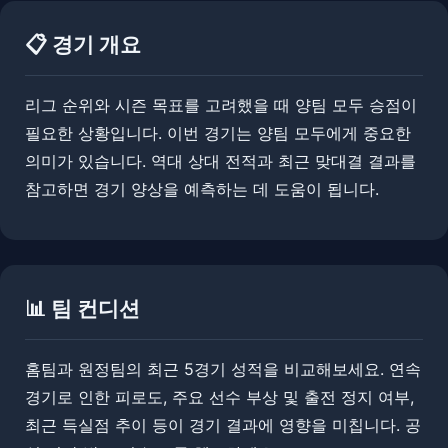
📋 경기 개요
리그 순위와 시즌 목표를 고려했을 때 양팀 모두 승점이
필요한 상황입니다. 이번 경기는 양팀 모두에게 중요한
의미가 있습니다. 역대 상대 전적과 최근 맞대결 결과를
참고하면 경기 양상을 예측하는 데 도움이 됩니다.
📊 팀 컨디션
홈팀과 원정팀의 최근 5경기 성적을 비교해보세요. ​​연속
경기로 인한 피로도, 주요 선수 부상 및 출전 정지 여부,
최근 득실점 추이 등이 경기 결과에 영향을 미칩니다. 공