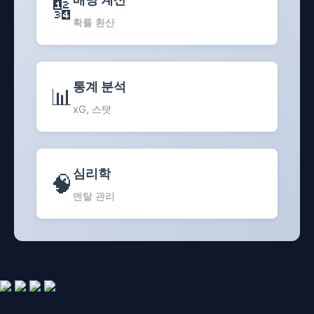
🔢
확률 환산
통계 분석
📊
xG, 스탯
심리학
🧠
멘탈 관리