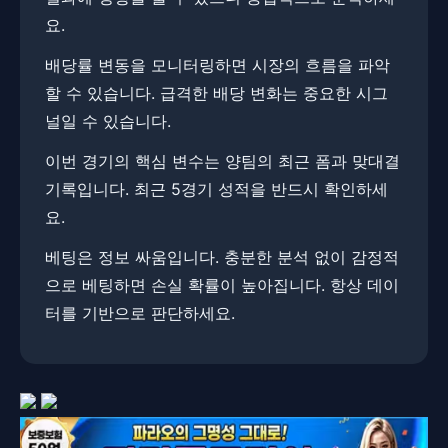
요.
배당률 변동을 모니터링하면 시장의 흐름을 파악
할 수 있습니다. ​​급격한 배당 변화는 중요한 시그
널일 수 있습니다.
이번 경기의 핵심 변수는 양팀의 최근 폼과 맞대결
기록입니다. 최근 5경기 성적을 반드시 확인하세
요.
베팅은 정보 싸움입니다. ​충분한 분석 없이 감정적
으로 베팅하면 손실 확률이 높아집니다. ​항상 데이
터를 기반으로 판단하세요.