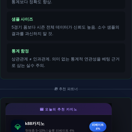
통계보다 정확도 향상.
샘플 사이즈
5경기 폼보다 시즌 전체 데이터가 신뢰도 높음. 소수 샘플의
결과를 과신하지 말 것.
통계 함정
상관관계 ≠ 인과관계. 의미 없는 통계적 연관성을 베팅 근거
로 삼는 실수 주의.
🎁 추천 파트너
카심바슬롯
- 슬롯
🎰 오늘의 추천 카지노
첫입금 20% · 매일첫입금 +5% · 10년 무사고.
🎁 첫입금 20%
k88카지노
💎
리베이트
·
4%
첫매충 5~10% | 슬롯 리베이트 4%