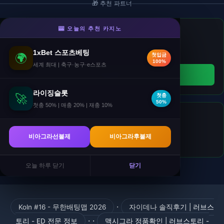
🎁 추천 파트너
🎰 오늘의 추천 카지노
bcgame
- 스포츠베팅
입금 보너스 180% (첫 입금 보너스)
1xBet 스포츠베팅
🌍
첫입금
🎁 보너스 가치 최대 1 BTC)
100%
세계 최대 | 축구·농구·e스포츠
가입하기
라이징슬롯
🚀
첫충
50%
첫충 50% | 매충 20% | 재충 10%
라이징슬롯
- 슬롯
첫충 50% · 매충 20% · 재충전 10% 추가 보너스.
비아그라선불제
비아그라후불제
🎁 첫충전 50%
오늘 하루 닫기
닫기
·
Koln #16 - 무한배팅맵 2026
자이데나 솔직후기 | 러브스
· ·
토리 - ED 전문 정보
맥시그라 정품확인 | 러브스토리 -